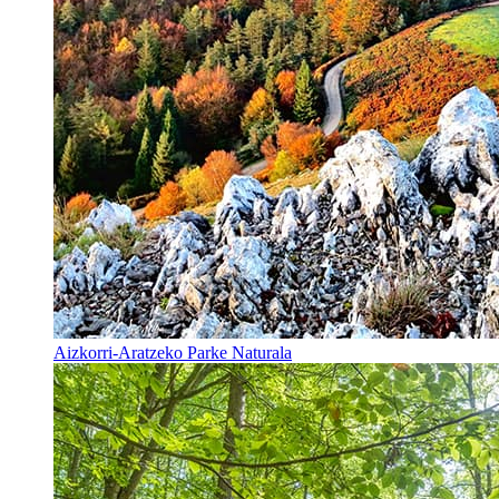
Aizkorri-Aratzeko Parke Naturala