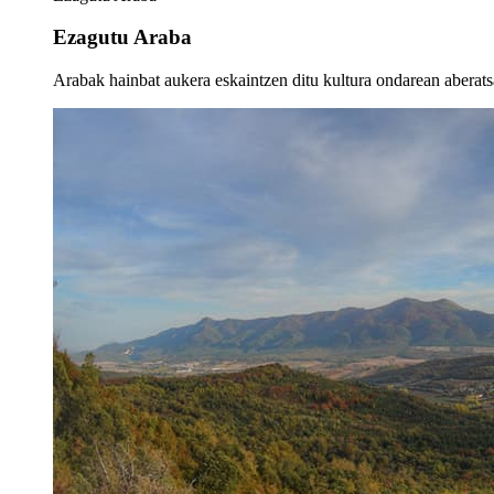
Ezagutu Araba
Arabak hainbat aukera eskaintzen ditu kultura ondarean aberatsa