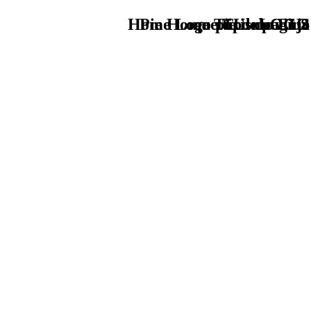
Home Logo pie de página
Pie Home Turismo EUS
que tipo de viaje
TU - LOGO