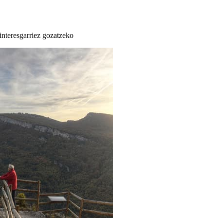
 interesgarriez gozatzeko