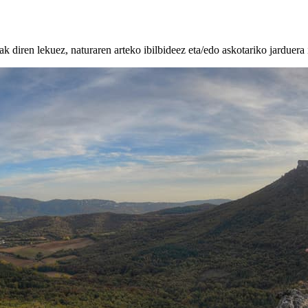
k diren lekuez, naturaren arteko ibilbideez eta/edo askotariko jarduera