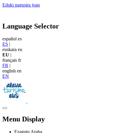
Eduki nagusira joan
Language Selector
español
es
ES
|
euskara
eu
EU
|
français
fr
FR
|
english
en
EN
Menu Display
Ezagutu Araba