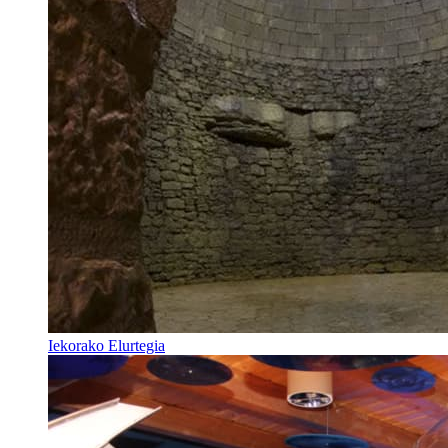
Iekorako Elurtegia