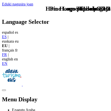
Eduki nagusira joan
Home Logo pie de página
Pie Home Turismo EUS
que tipo de viaje
TU - LOGO
Language Selector
español
es
ES
|
euskara
eu
EU
|
français
fr
FR
|
english
en
EN
Menu Display
Ezagutu Araba