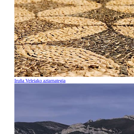
Iruña Veleiako aztarnategia