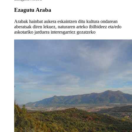
Ezagutu Araba
Arabak hainbat aukera eskaintzen ditu kultura ondarean
aberatsak diren lekuez, naturaren arteko ibilbideez eta/edo
askotariko jarduera interesgarriez gozatzeko