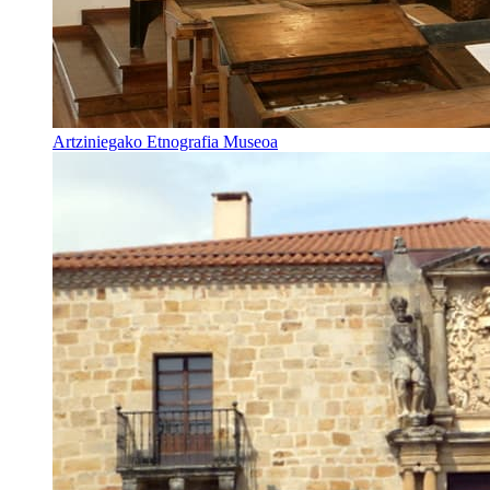
Artziniegako Etnografia Museoa