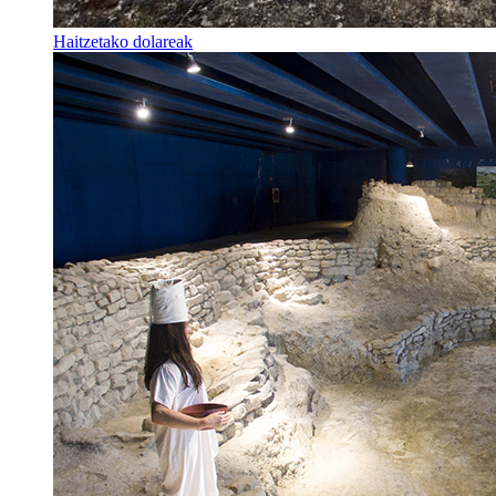
Haitzetako dolareak