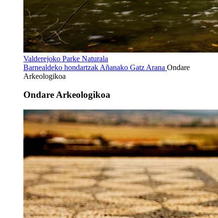
Valderejoko Parke Naturala
Barnealdeko hondartzak
Añanako Gatz Arana
Ondare
Arkeologikoa
Ondare Arkeologikoa