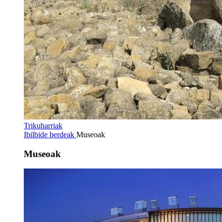
Trikuharriak
Ibilbide berdeak
Museoak
Museoak