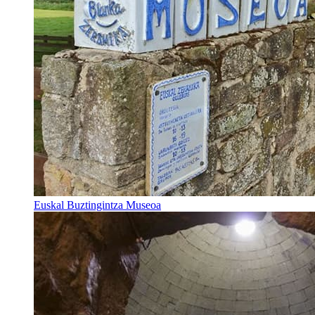
Euskal Buztingintza Museoa