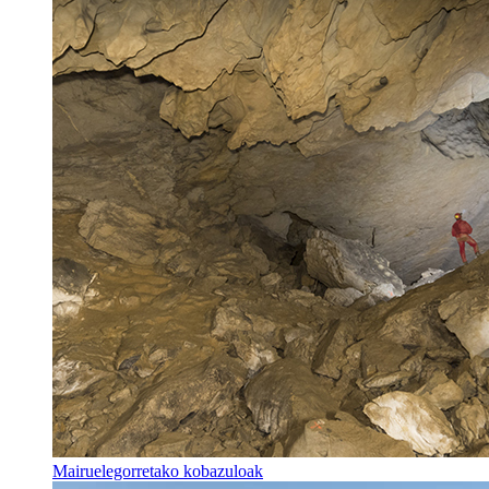
Mairuelegorretako kobazuloak