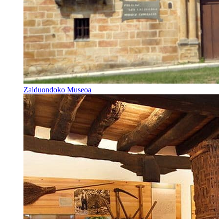
Zalduondoko Museoa