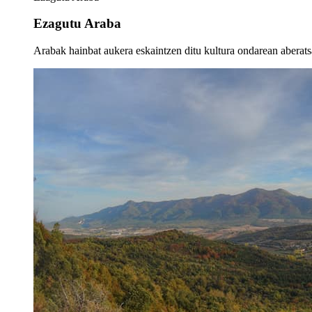
Ezagutu Araba
Arabak hainbat aukera eskaintzen ditu kultura ondarean aberatsa