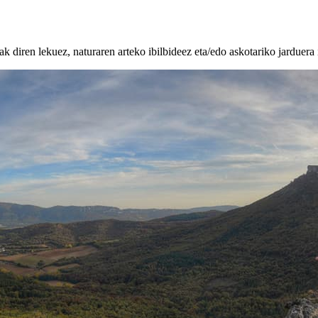
k diren lekuez, naturaren arteko ibilbideez eta/edo askotariko jarduera