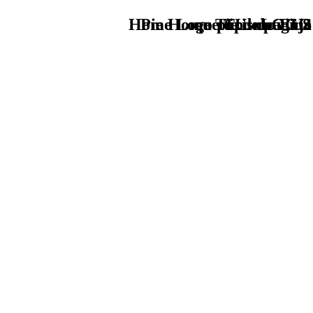
Home Logo pie de página
Pie Home Turismo EUS
que tipo de viaje
TU - LOGO