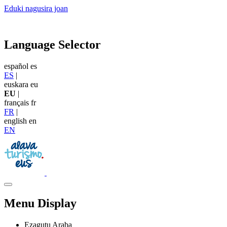
Eduki nagusira joan
Language Selector
español
es
ES
|
euskara
eu
EU
|
français
fr
FR
|
english
en
EN
Menu Display
Ezagutu Araba