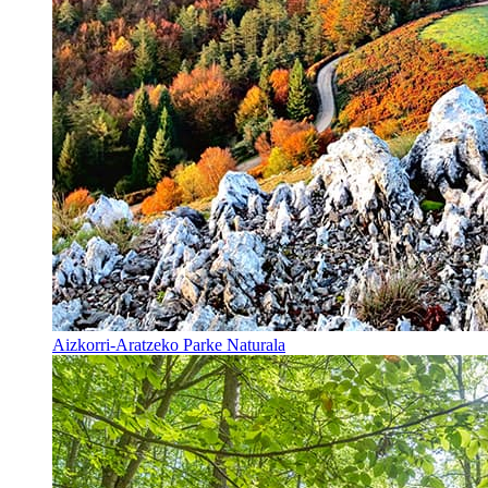
Aizkorri-Aratzeko Parke Naturala