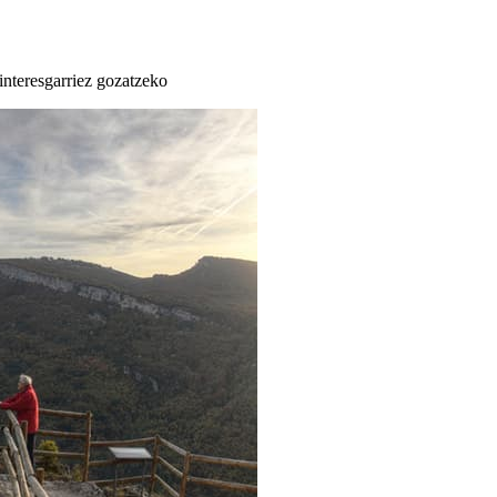
 interesgarriez gozatzeko