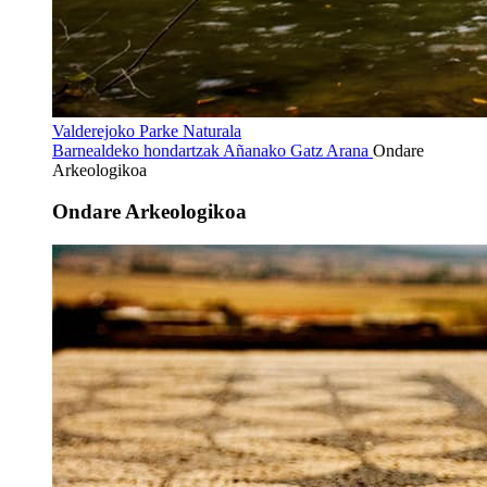
Valderejoko Parke Naturala
Barnealdeko hondartzak
Añanako Gatz Arana
Ondare
Arkeologikoa
Ondare Arkeologikoa