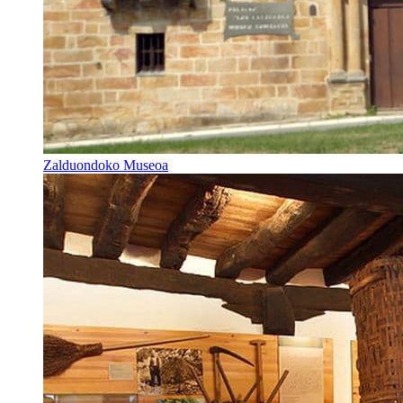
Zalduondoko Museoa