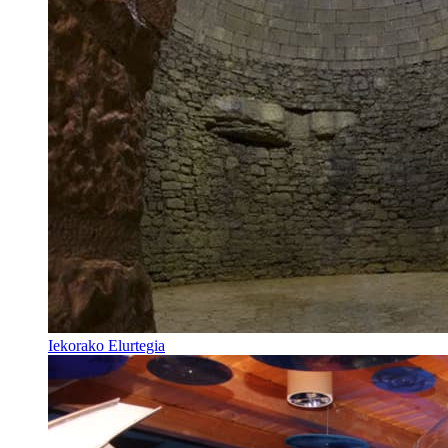
Iekorako Elurtegia