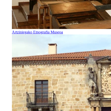
Artziniegako Etnografia Museoa