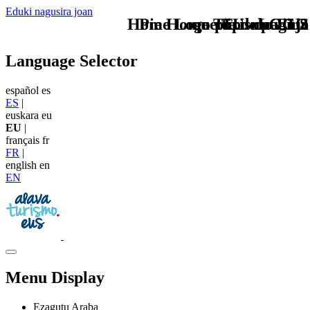
Eduki nagusira joan
Home Logo pie de página
Pie Home Turismo EUS
que tipo de viaje
TU - LOGO
Language Selector
español
es
ES
|
euskara
eu
EU
|
français
fr
FR
|
english
en
EN
Menu Display
Ezagutu Araba