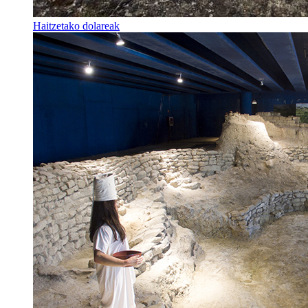
Haitzetako dolareak