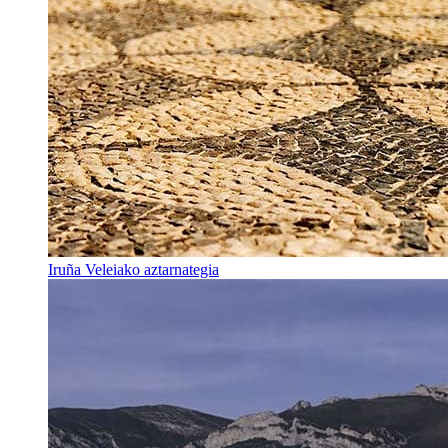
Iruña Veleiako aztarnategia