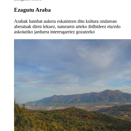
Ezagutu Araba
Arabak hainbat aukera eskaintzen ditu kultura ondarean
aberatsak diren lekuez, naturaren arteko ibilbideez eta/edo
askotariko jarduera interesgarriez gozatzeko