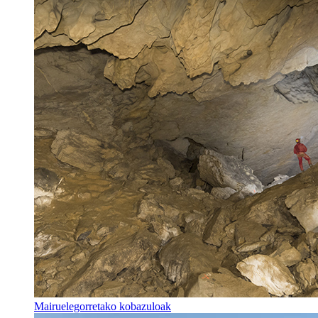
Mairuelegorretako kobazuloak