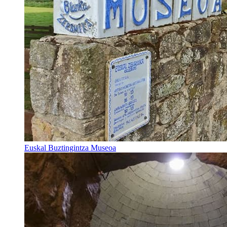
Euskal Buztingintza Museoa