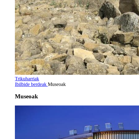
Trikuharriak
Ibilbide berdeak
Museoak
Museoak