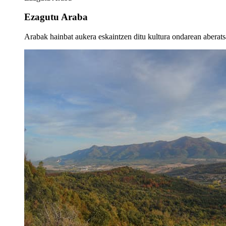
Ezagutu Araba
Arabak hainbat aukera eskaintzen ditu kultura ondarean aberatsa