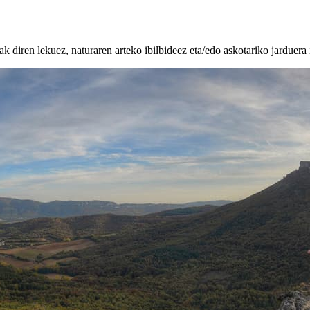
k diren lekuez, naturaren arteko ibilbideez eta/edo askotariko jarduera