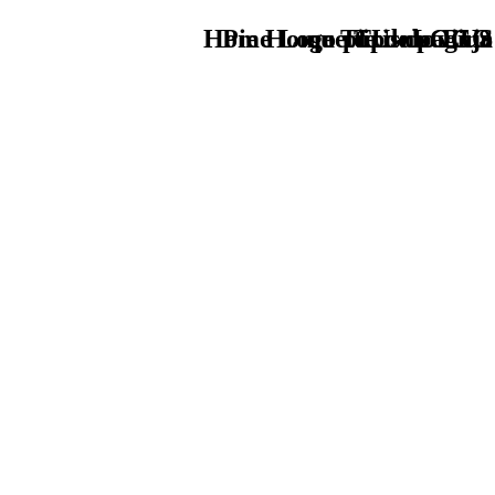
Home Logo pie de página
Pie Home Turismo EUS
que tipo de viaje
TU - LOGO