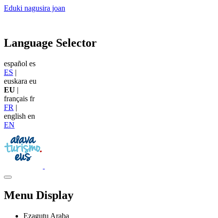
Eduki nagusira joan
Language Selector
español
es
ES
|
euskara
eu
EU
|
français
fr
FR
|
english
en
EN
Menu Display
Ezagutu Araba