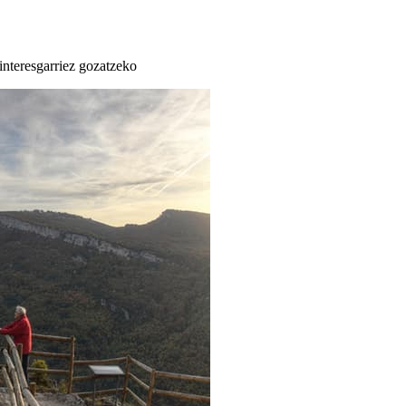
 interesgarriez gozatzeko