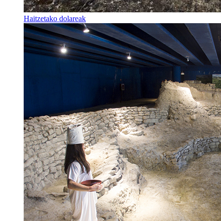
Haitzetako dolareak