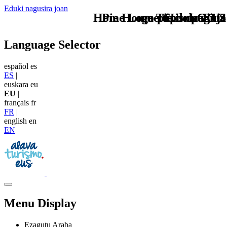
Eduki nagusira joan
Home Logo pie de página
Pie Home Turismo EUS
que tipo de viaje
TU - LOGO
Language Selector
español
es
ES
|
euskara
eu
EU
|
français
fr
FR
|
english
en
EN
Menu Display
Ezagutu Araba