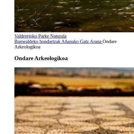
Valderejoko Parke Naturala
Barnealdeko hondartzak
Añanako Gatz Arana
Ondare
Arkeologikoa
Ondare Arkeologikoa