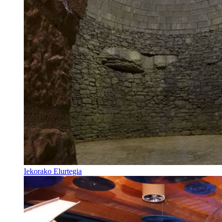
Iekorako Elurtegia