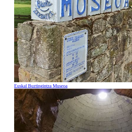
Euskal Buztingintza Museoa