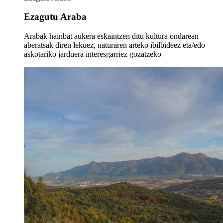
Ezagutu Araba
Arabak hainbat aukera eskaintzen ditu kultura ondarean
aberatsak diren lekuez, naturaren arteko ibilbideez eta/edo
askotariko jarduera interesgarriez gozatzeko