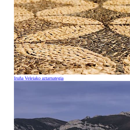
Iruña Veleiako aztarnategia