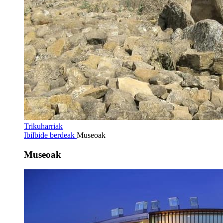
Trikuharriak
Ibilbide berdeak
Museoak
Museoak