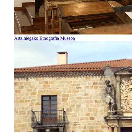
Artziniegako Etnografia Museoa