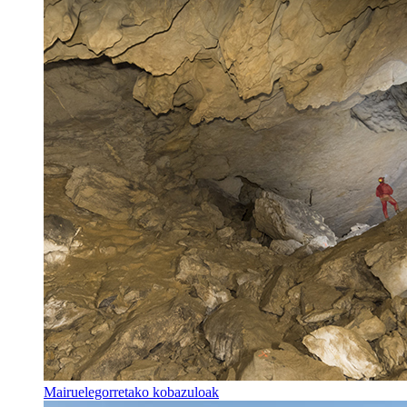
Mairuelegorretako kobazuloak