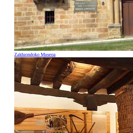
Zalduondoko Museoa