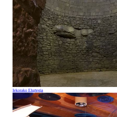
Iekorako Elurtegia