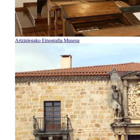
Artziniegako Etnografia Museoa