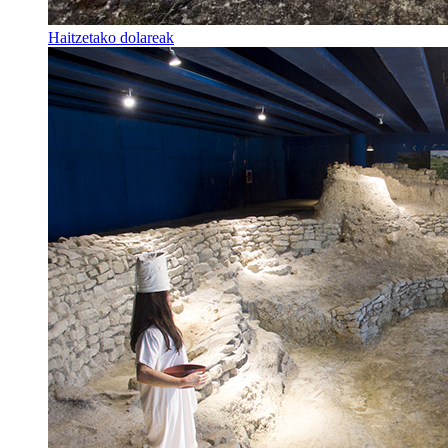
Haitzetako dolareak