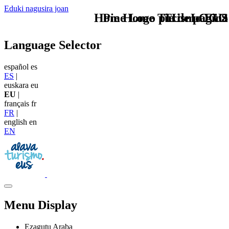
Eduki nagusira joan
Home Logo pie de página
Pie Home Turismo EUS
TU - LOGO
Language Selector
español
es
ES
|
euskara
eu
EU
|
français
fr
FR
|
english
en
EN
Menu Display
Ezagutu Araba