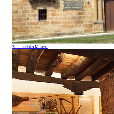
Zalduondoko Museoa