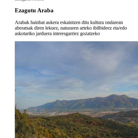
Ezagutu Araba
Arabak hainbat aukera eskaintzen ditu kultura ondarean
aberatsak diren lekuez, naturaren arteko ibilbideez eta/edo
askotariko jarduera interesgarriez gozatzeko