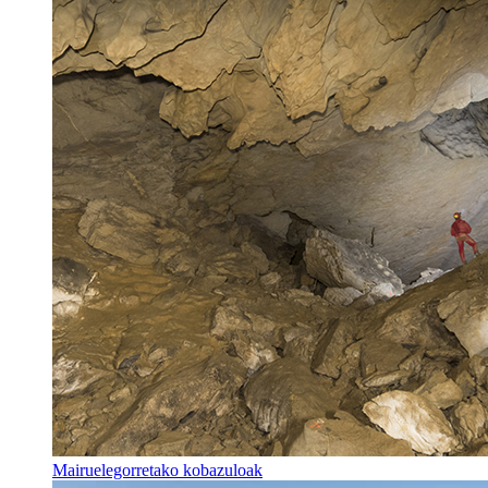
Mairuelegorretako kobazuloak