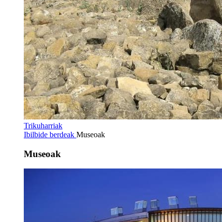
Trikuharriak
Ibilbide berdeak
Museoak
Museoak