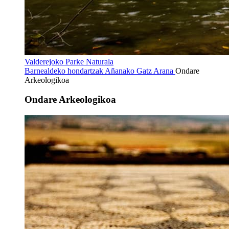
Valderejoko Parke Naturala
Barnealdeko hondartzak
Añanako Gatz Arana
Ondare
Arkeologikoa
Ondare Arkeologikoa