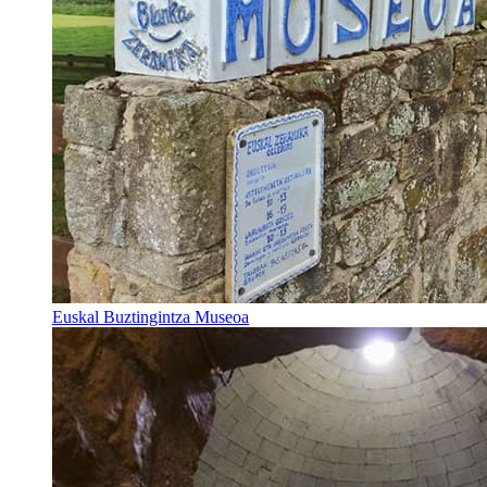
Euskal Buztingintza Museoa