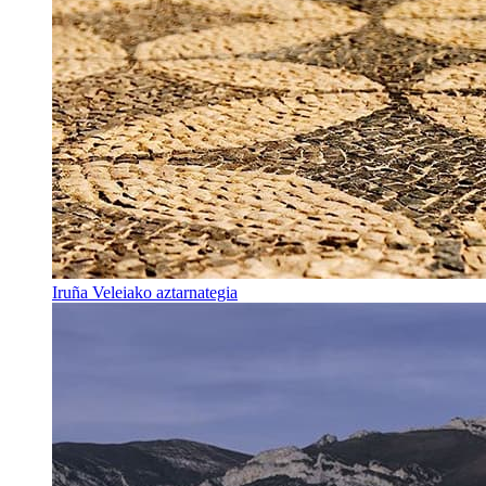
Iruña Veleiako aztarnategia