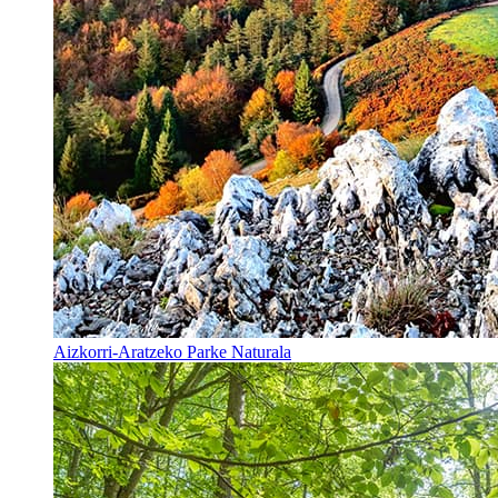
Aizkorri-Aratzeko Parke Naturala