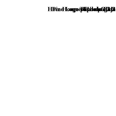
Home Logo pie de página
Pie Home Turismo EUS
que tipo de viaje
TU - LOGO