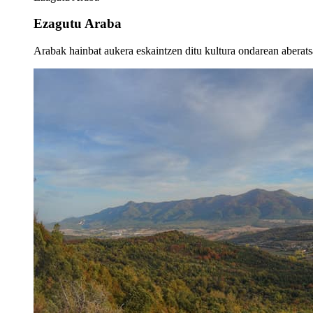
Ezagutu Araba
Arabak hainbat aukera eskaintzen ditu kultura ondarean aberatsa