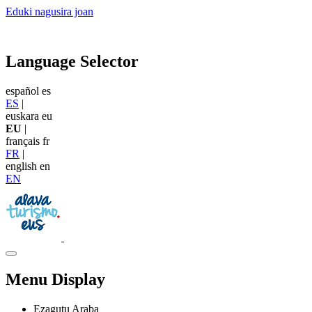
Eduki nagusira joan
Language Selector
español
es
ES
|
euskara
eu
EU
|
français
fr
FR
|
english
en
EN
Menu Display
Ezagutu Araba