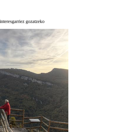
 interesgarriez gozatzeko