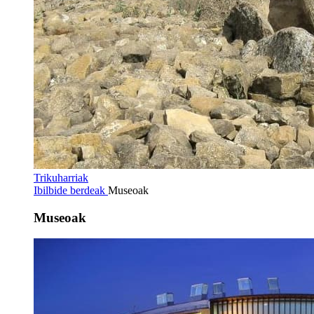
Trikuharriak
Ibilbide berdeak
Museoak
Museoak