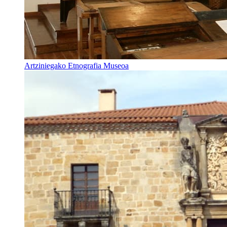
Artziniegako Etnografia Museoa