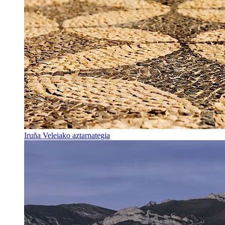
Iruña Veleiako aztarnategia