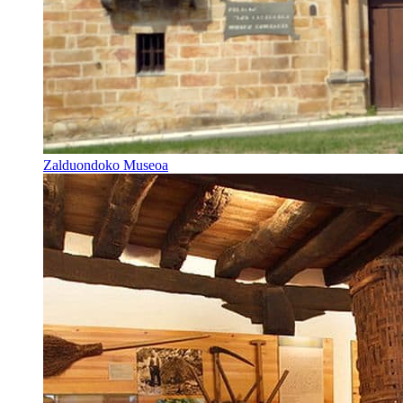
Zalduondoko Museoa