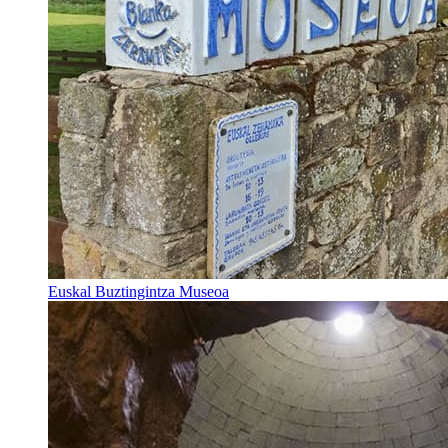
Euskal Buztingintza Museoa