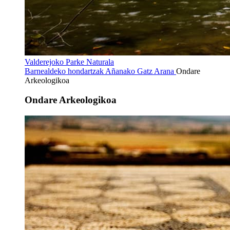
Valderejoko Parke Naturala
Barnealdeko hondartzak
Añanako Gatz Arana
Ondare
Arkeologikoa
Ondare Arkeologikoa