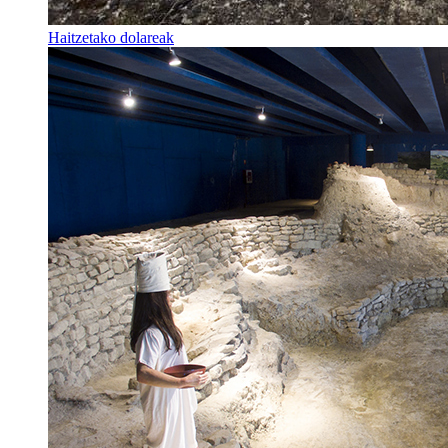
Haitzetako dolareak