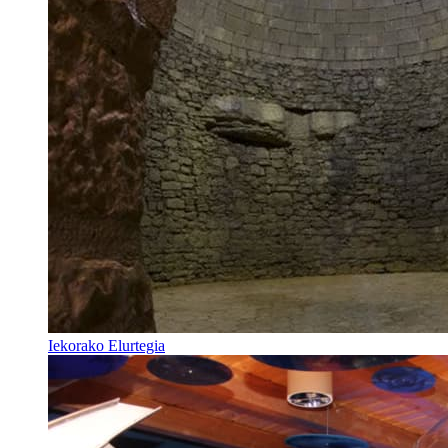
Iekorako Elurtegia