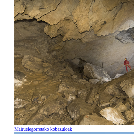
Mairuelegorretako kobazuloak