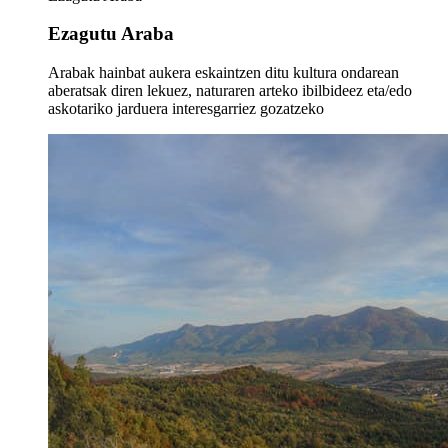
Ezagutu Araba
Arabak hainbat aukera eskaintzen ditu kultura ondarean
aberatsak diren lekuez, naturaren arteko ibilbideez eta/edo
askotariko jarduera interesgarriez gozatzeko