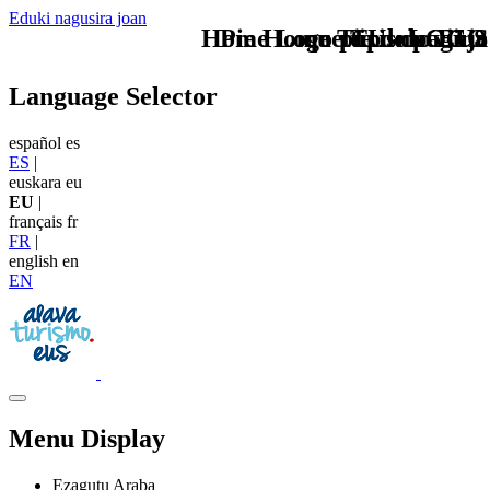
Eduki nagusira joan
Home Logo pie de página
Pie Home Turismo EUS
que tipo de viaje
TU - LOGO
Language Selector
español
es
ES
|
euskara
eu
EU
|
français
fr
FR
|
english
en
EN
Menu Display
Ezagutu Araba