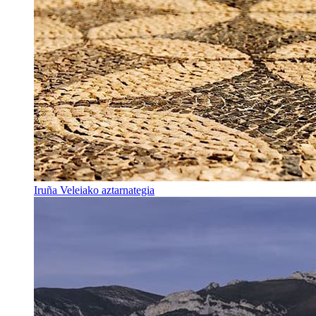
Iruña Veleiako aztarnategia