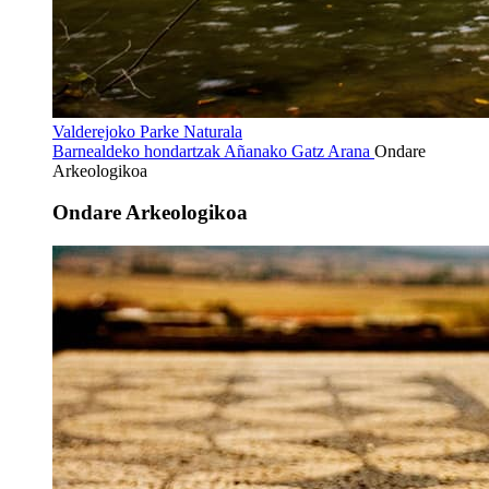
Valderejoko Parke Naturala
Barnealdeko hondartzak
Añanako Gatz Arana
Ondare
Arkeologikoa
Ondare Arkeologikoa