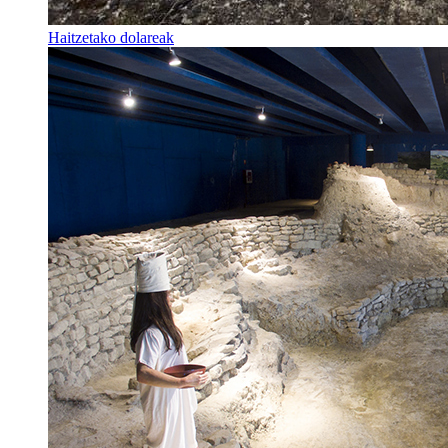
Haitzetako dolareak