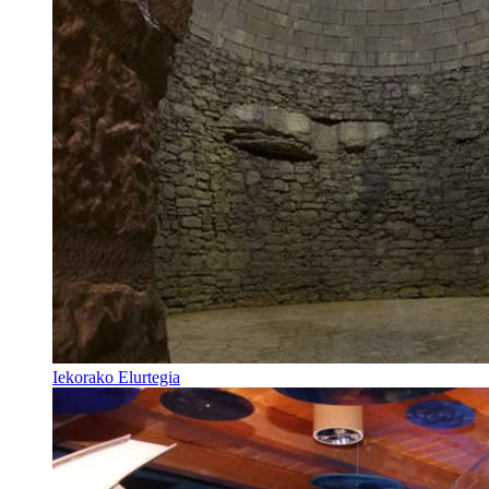
Iekorako Elurtegia