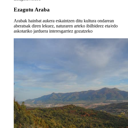
Ezagutu Araba
Arabak hainbat aukera eskaintzen ditu kultura ondarean
aberatsak diren lekuez, naturaren arteko ibilbideez eta/edo
askotariko jarduera interesgarriez gozatzeko