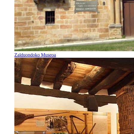
Zalduondoko Museoa