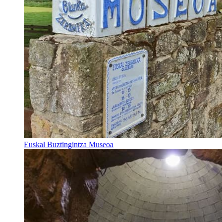
Euskal Buztingintza Museoa