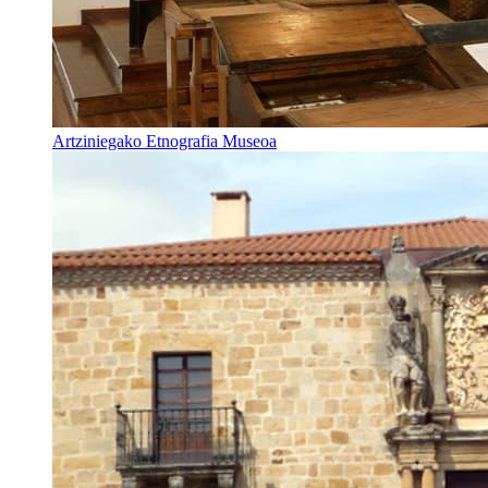
Artziniegako Etnografia Museoa