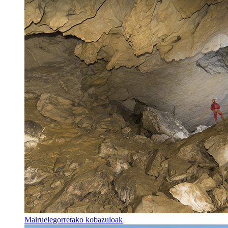
Mairuelegorretako kobazuloak