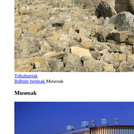
Trikuharriak
Ibilbide berdeak
Museoak
Museoak