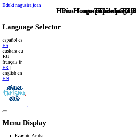
Eduki nagusira joan
Home Logo pie de página
Pie Home Turismo EUS
que tipo de viaje
TU - LOGO
Language Selector
español
es
ES
|
euskara
eu
EU
|
français
fr
FR
|
english
en
EN
Menu Display
Ezagutu Araba