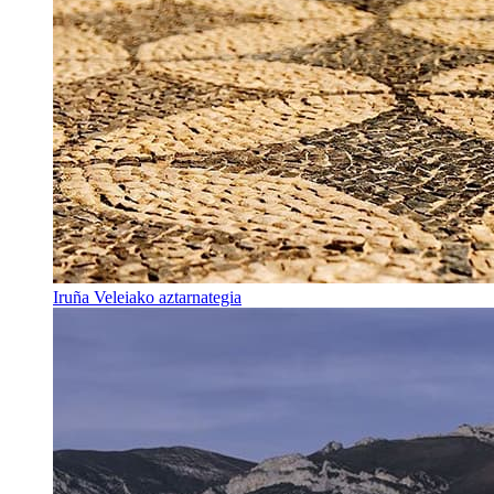
Iruña Veleiako aztarnategia