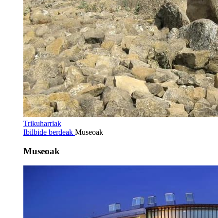
Trikuharriak
Ibilbide berdeak
Museoak
Museoak