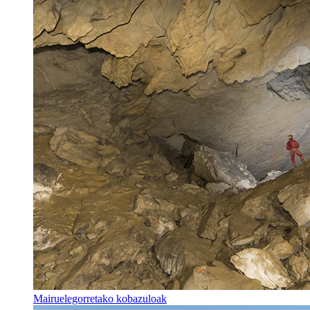
Mairuelegorretako kobazuloak