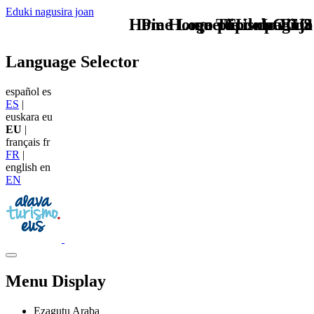
Eduki nagusira joan
Home Logo pie de página
Pie Home Turismo EUS
que tipo de viaje
TU - LOGO
Language Selector
español
es
ES
|
euskara
eu
EU
|
français
fr
FR
|
english
en
EN
Menu Display
Ezagutu Araba