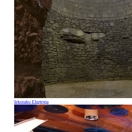
Iekorako Elurtegia