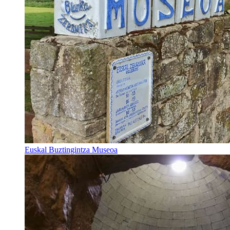
Euskal Buztingintza Museoa