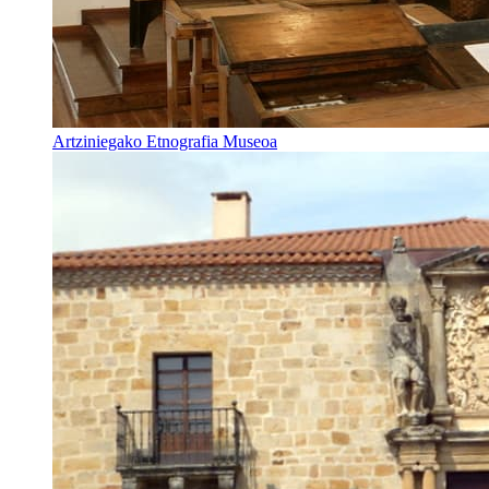
Artziniegako Etnografia Museoa