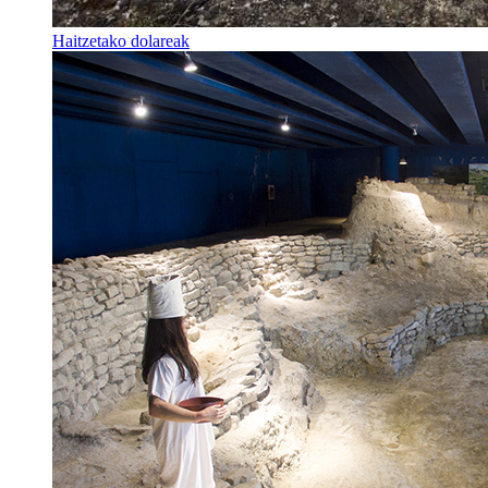
Haitzetako dolareak