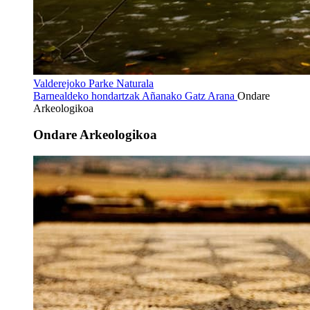
Valderejoko Parke Naturala
Barnealdeko hondartzak
Añanako Gatz Arana
Ondare
Arkeologikoa
Ondare Arkeologikoa