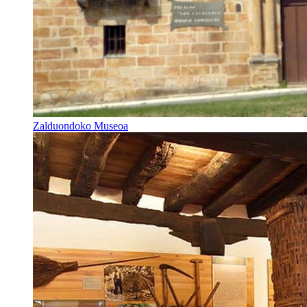
Zalduondoko Museoa