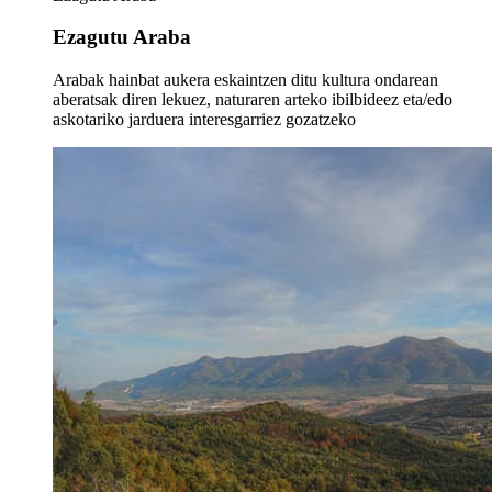
Ezagutu Araba
Arabak hainbat aukera eskaintzen ditu kultura ondarean
aberatsak diren lekuez, naturaren arteko ibilbideez eta/edo
askotariko jarduera interesgarriez gozatzeko