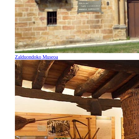
Zalduondoko Museoa