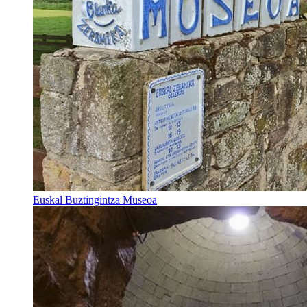
Euskal Buztingintza Museoa