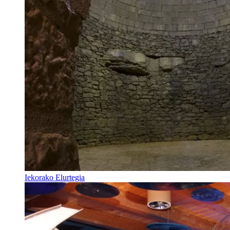
Iekorako Elurtegia