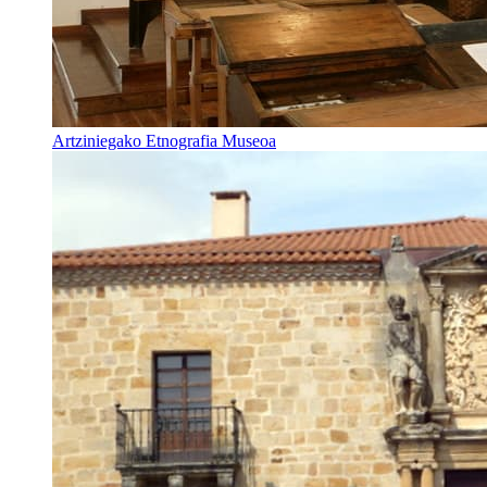
Artziniegako Etnografia Museoa