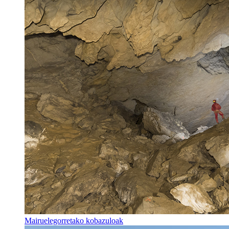
Mairuelegorretako kobazuloak