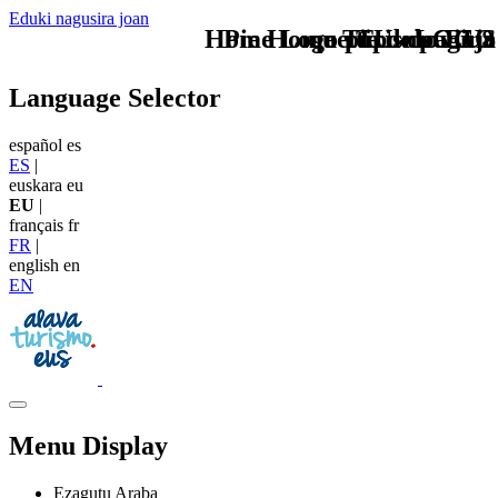
Eduki nagusira joan
Home Logo pie de página
Pie Home Turismo EUS
que tipo de viaje
TU - LOGO
Language Selector
español
es
ES
|
euskara
eu
EU
|
français
fr
FR
|
english
en
EN
Menu Display
Ezagutu Araba