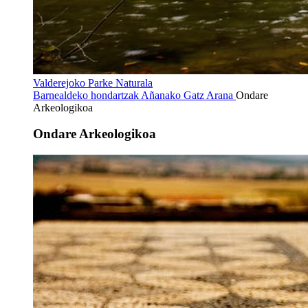
Valderejoko Parke Naturala
Barnealdeko hondartzak
Añanako Gatz Arana
Ondare
Arkeologikoa
Ondare Arkeologikoa