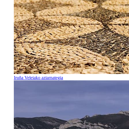
Iruña Veleiako aztarnategia