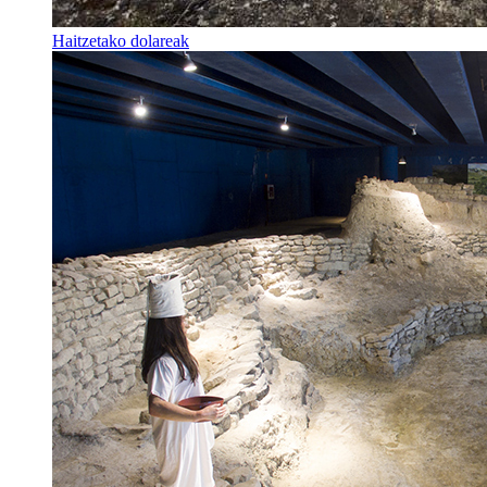
Haitzetako dolareak