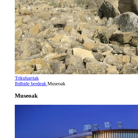
Trikuharriak
Ibilbide berdeak
Museoak
Museoak