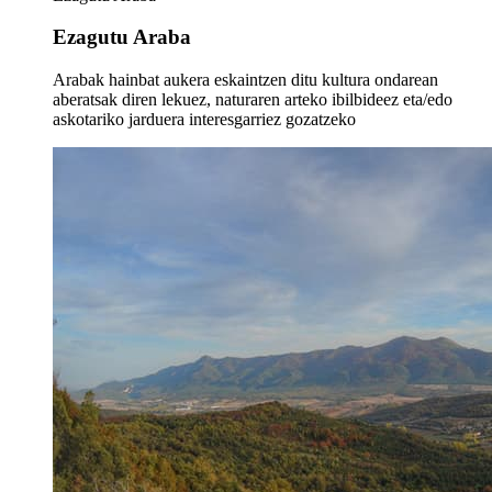
Ezagutu Araba
Arabak hainbat aukera eskaintzen ditu kultura ondarean
aberatsak diren lekuez, naturaren arteko ibilbideez eta/edo
askotariko jarduera interesgarriez gozatzeko