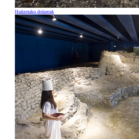
Haitzetako dolareak