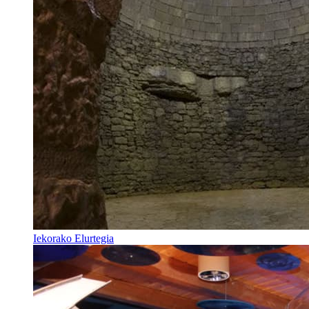
Iekorako Elurtegia