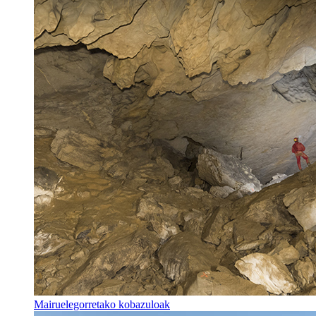
Mairuelegorretako kobazuloak