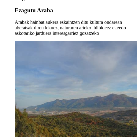
Ezagutu Araba
Arabak hainbat aukera eskaintzen ditu kultura ondarean
aberatsak diren lekuez, naturaren arteko ibilbideez eta/edo
askotariko jarduera interesgarriez gozatzeko