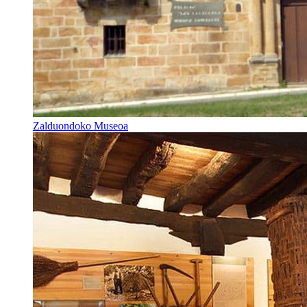
Zalduondoko Museoa