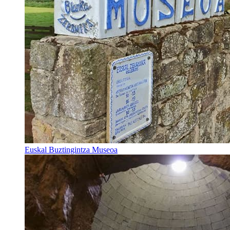
Euskal Buztingintza Museoa