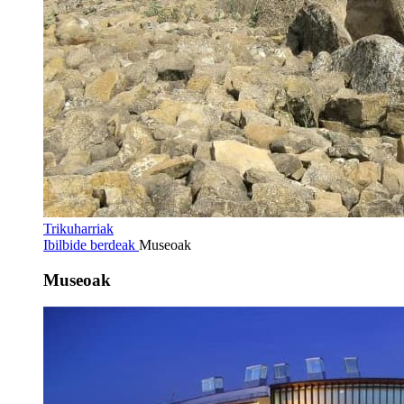
Trikuharriak
Ibilbide berdeak
Museoak
Museoak