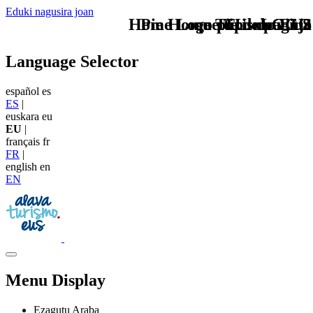
Eduki nagusira joan
Home Logo pie de página
Pie Home Turismo EUS
que tipo de viaje
TU - LOGO
Language Selector
español
es
ES
|
euskara
eu
EU
|
français
fr
FR
|
english
en
EN
Menu Display
Ezagutu Araba