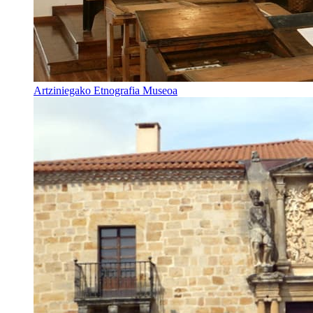
Artziniegako Etnografia Museoa