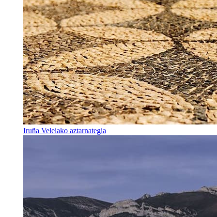
Iruña Veleiako aztarnategia