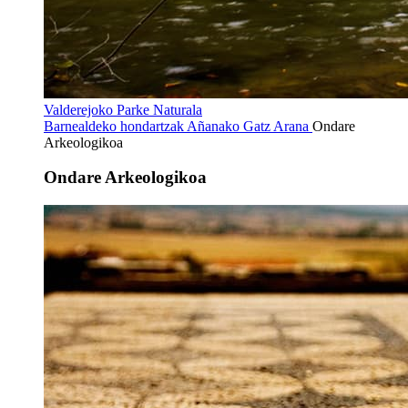
Valderejoko Parke Naturala
Barnealdeko hondartzak
Añanako Gatz Arana
Ondare
Arkeologikoa
Ondare Arkeologikoa