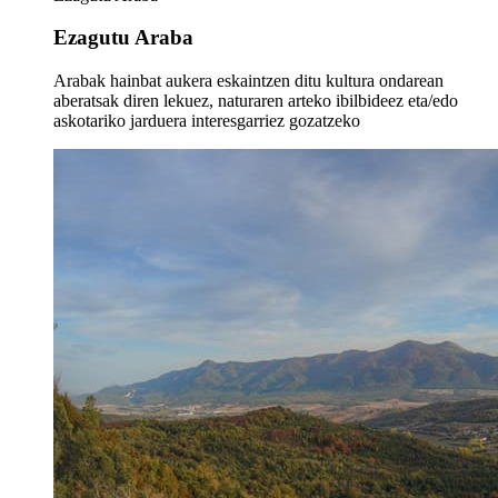
Ezagutu Araba
Arabak hainbat aukera eskaintzen ditu kultura ondarean
aberatsak diren lekuez, naturaren arteko ibilbideez eta/edo
askotariko jarduera interesgarriez gozatzeko