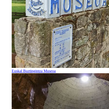
Euskal Buztingintza Museoa