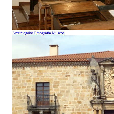
Artziniegako Etnografia Museoa