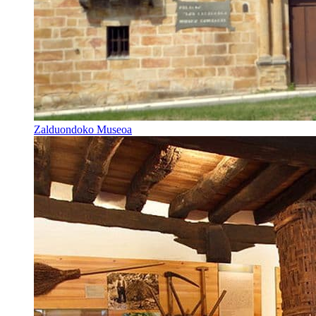
Zalduondoko Museoa