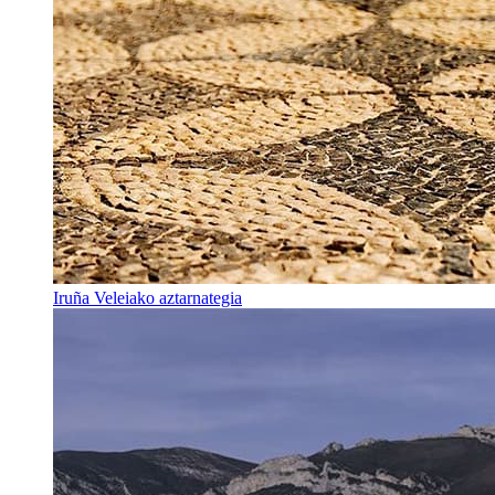
Iruña Veleiako aztarnategia