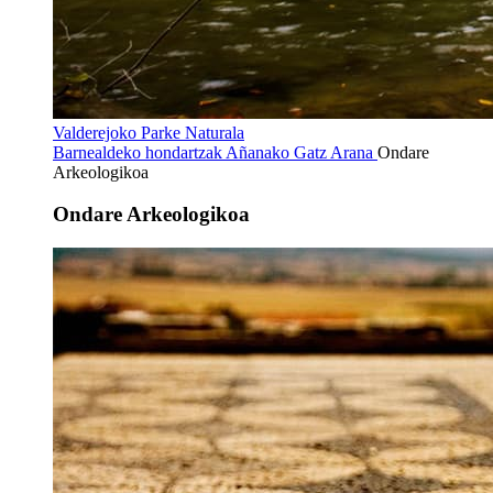
Valderejoko Parke Naturala
Barnealdeko hondartzak
Añanako Gatz Arana
Ondare
Arkeologikoa
Ondare Arkeologikoa