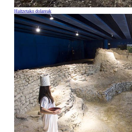
Haitzetako dolareak