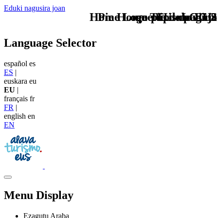
Eduki nagusira joan
Home Logo pie de página
Pie Home Turismo EUS
que tipo de viaje
TU - LOGO
Language Selector
español
es
ES
|
euskara
eu
EU
|
français
fr
FR
|
english
en
EN
Menu Display
Ezagutu Araba