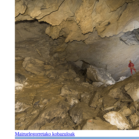
Mairuelegorretako kobazuloak