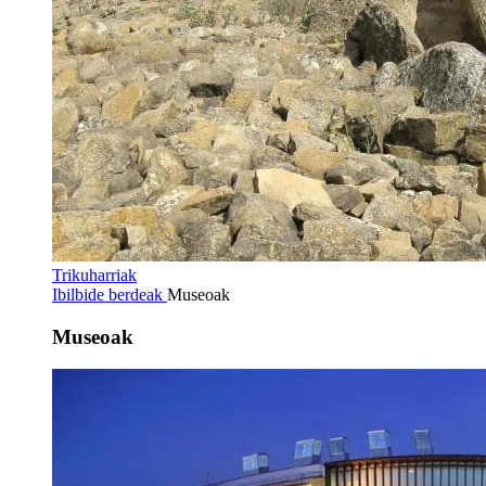
Trikuharriak
Ibilbide berdeak
Museoak
Museoak