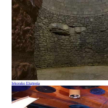
Iekorako Elurtegia