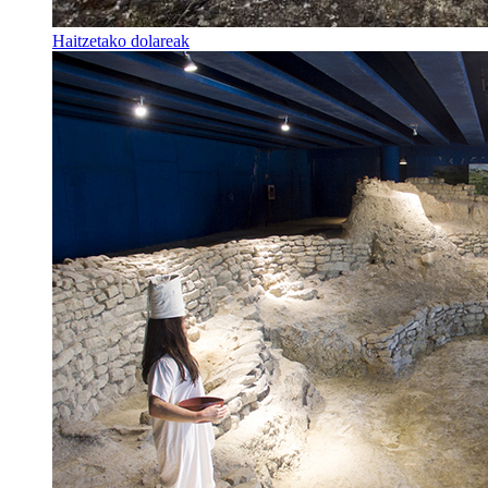
Haitzetako dolareak