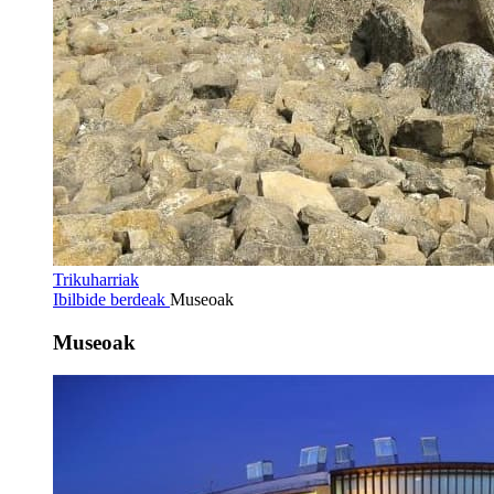
Trikuharriak
Ibilbide berdeak
Museoak
Museoak