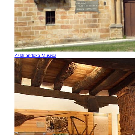
Zalduondoko Museoa