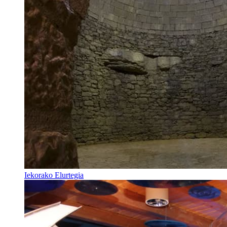
Iekorako Elurtegia