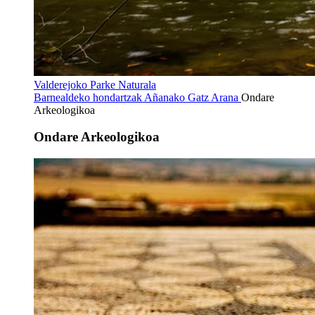
Valderejoko Parke Naturala
Barnealdeko hondartzak
Añanako Gatz Arana
Ondare
Arkeologikoa
Ondare Arkeologikoa