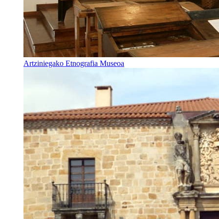
Artziniegako Etnografia Museoa