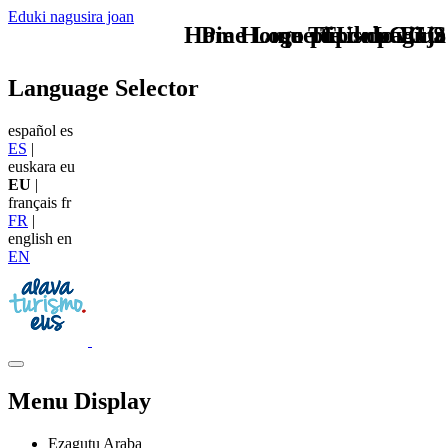
Eduki nagusira joan
Home Logo pie de página
Pie Home Turismo EUS
que tipo de viaje
TU - LOGO
Language Selector
español
es
ES
|
euskara
eu
EU
|
français
fr
FR
|
english
en
EN
Menu Display
Ezagutu Araba