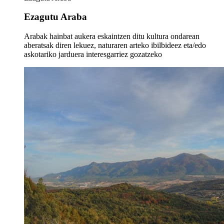
Ezagutu Araba
Arabak hainbat aukera eskaintzen ditu kultura ondarean
aberatsak diren lekuez, naturaren arteko ibilbideez eta/edo
askotariko jarduera interesgarriez gozatzeko