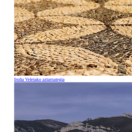
Iruña Veleiako aztarnategia