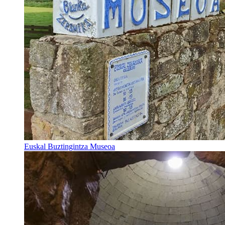
Euskal Buztingintza Museoa