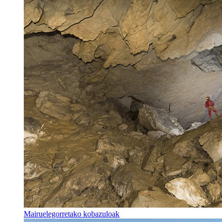
Mairuelegorretako kobazuloak