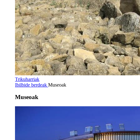
Trikuharriak
Ibilbide berdeak
Museoak
Museoak