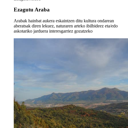
Ezagutu Araba
Arabak hainbat aukera eskaintzen ditu kultura ondarean
aberatsak diren lekuez, naturaren arteko ibilbideez eta/edo
askotariko jarduera interesgarriez gozatzeko