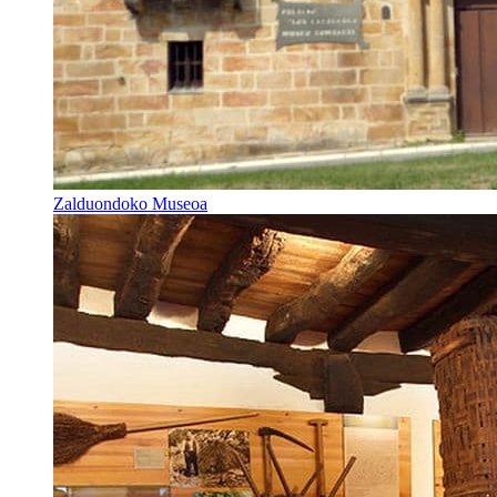
Zalduondoko Museoa