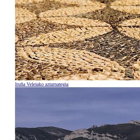
Iruña Veleiako aztarnategia