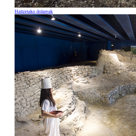
Haitzetako dolareak