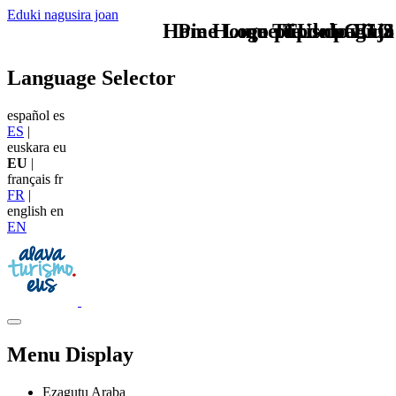
Eduki nagusira joan
Home Logo pie de página
Pie Home Turismo EUS
que tipo de viaje
TU - LOGO
Language Selector
español
es
ES
|
euskara
eu
EU
|
français
fr
FR
|
english
en
EN
Menu Display
Ezagutu Araba