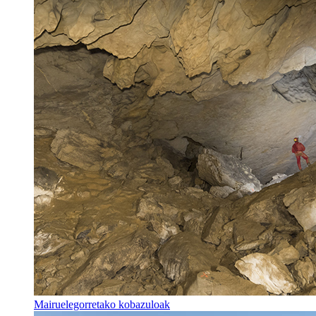
Mairuelegorretako kobazuloak