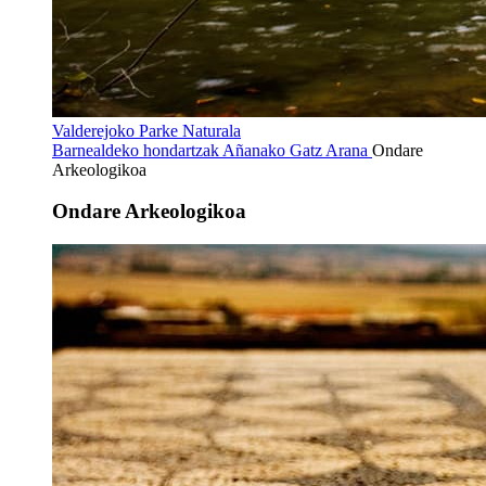
Valderejoko Parke Naturala
Barnealdeko hondartzak
Añanako Gatz Arana
Ondare
Arkeologikoa
Ondare Arkeologikoa