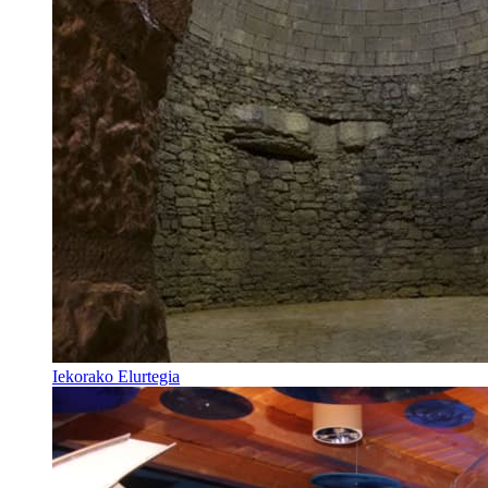
Iekorako Elurtegia