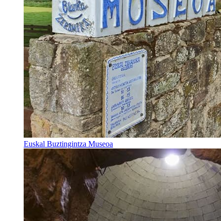
Euskal Buztingintza Museoa