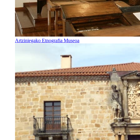
Artziniegako Etnografia Museoa