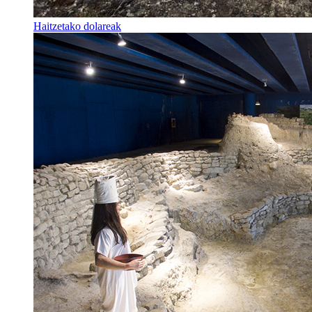
Haitzetako dolareak