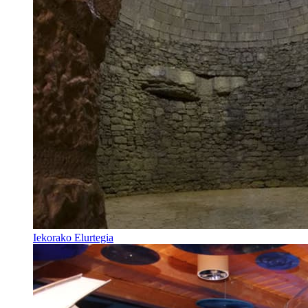
Iekorako Elurtegia