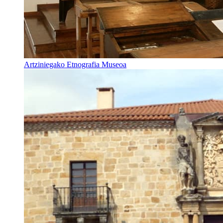
Artziniegako Etnografia Museoa