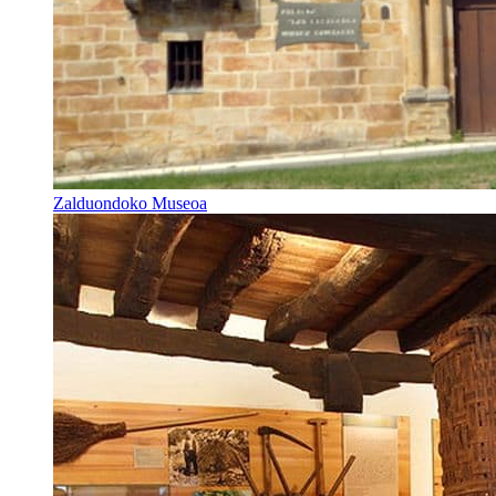
Zalduondoko Museoa