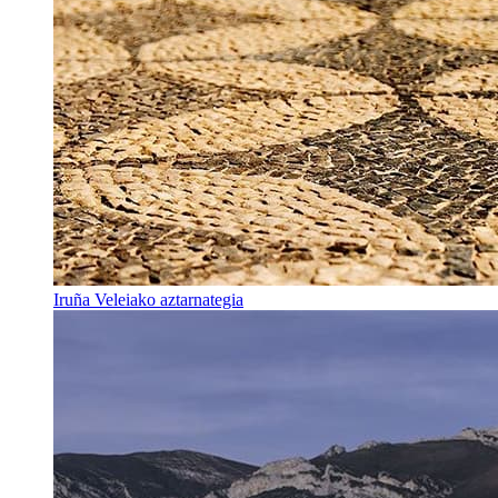
Iruña Veleiako aztarnategia