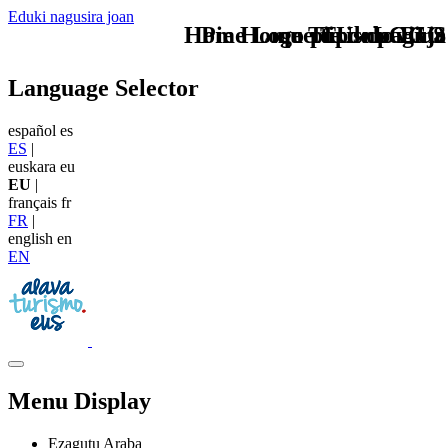
Eduki nagusira joan
Home Logo pie de página
Pie Home Turismo EUS
que tipo de viaje
TU - LOGO
Language Selector
español
es
ES
|
euskara
eu
EU
|
français
fr
FR
|
english
en
EN
Menu Display
Ezagutu Araba