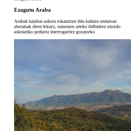
Ezagutu Araba
Arabak hainbat aukera eskaintzen ditu kultura ondarean
aberatsak diren lekuez, naturaren arteko ibilbideez eta/edo
askotariko jarduera interesgarriez gozatzeko