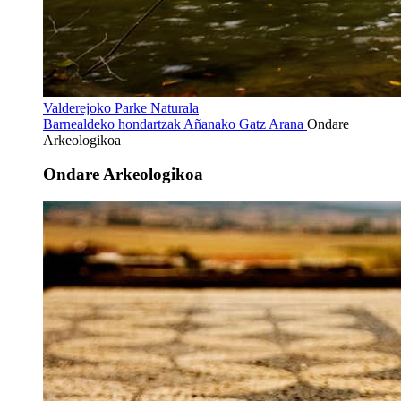
Valderejoko Parke Naturala
Barnealdeko hondartzak
Añanako Gatz Arana
Ondare
Arkeologikoa
Ondare Arkeologikoa