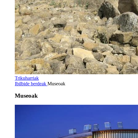
Trikuharriak
Ibilbide berdeak
Museoak
Museoak