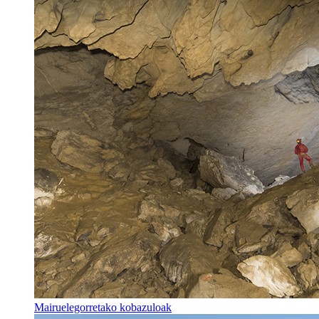
Mairuelegorretako kobazuloak