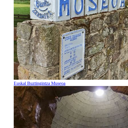
Euskal Buztingintza Museoa