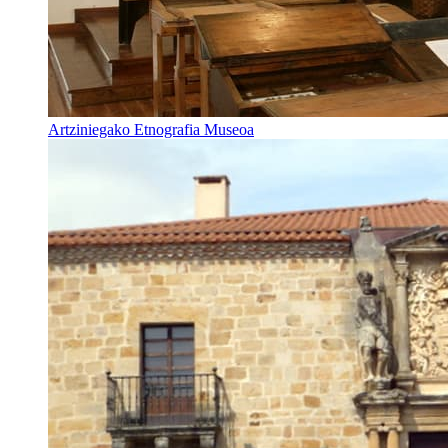
Artziniegako Etnografia Museoa