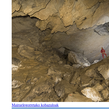
Mairuelegorretako kobazuloak