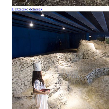
Haitzetako dolareak