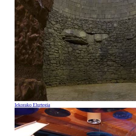
Iekorako Elurtegia