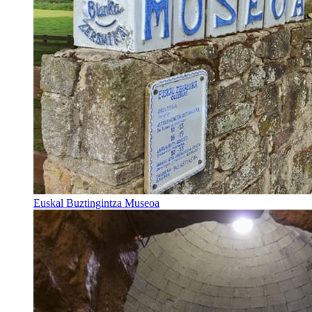
Euskal Buztingintza Museoa