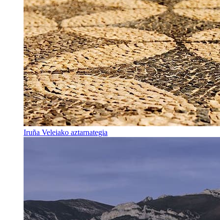
Iruña Veleiako aztarnategia