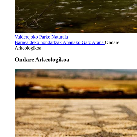
Valderejoko Parke Naturala
Barnealdeko hondartzak
Añanako Gatz Arana
Ondare
Arkeologikoa
Ondare Arkeologikoa