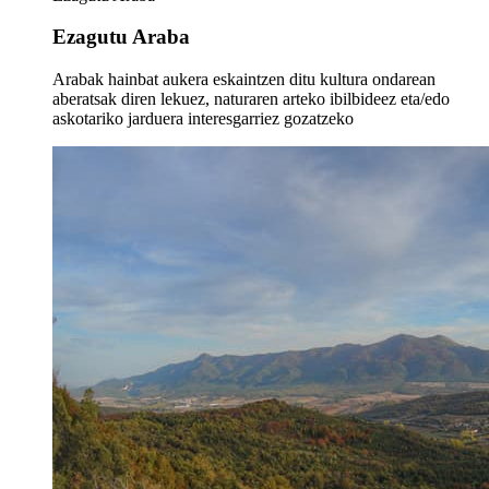
Ezagutu Araba
Arabak hainbat aukera eskaintzen ditu kultura ondarean
aberatsak diren lekuez, naturaren arteko ibilbideez eta/edo
askotariko jarduera interesgarriez gozatzeko