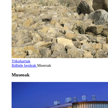
Trikuharriak
Ibilbide berdeak
Museoak
Museoak