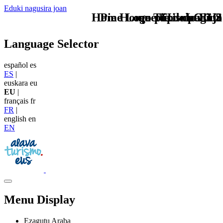
Eduki nagusira joan
Home Logo pie de página
Pie Home Turismo EUS
que tipo de viaje
TU - LOGO
Language Selector
español
es
ES
|
euskara
eu
EU
|
français
fr
FR
|
english
en
EN
Menu Display
Ezagutu Araba