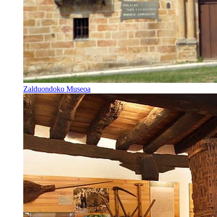
Zalduondoko Museoa