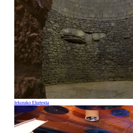
Iekorako Elurtegia