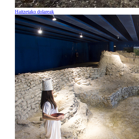
Haitzetako dolareak