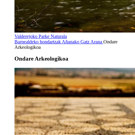
Valderejoko Parke Naturala
Barnealdeko hondartzak
Añanako Gatz Arana
Ondare
Arkeologikoa
Ondare Arkeologikoa