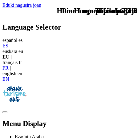
Eduki nagusira joan
Home Logo pie de página
Pie Home Turismo EUS
que tipo de viaje
TU - LOGO
Language Selector
español
es
ES
|
euskara
eu
EU
|
français
fr
FR
|
english
en
EN
Menu Display
Ezagutu Araba