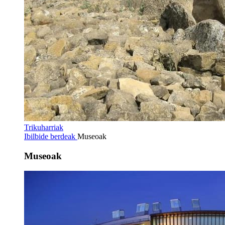
Trikuharriak
Ibilbide berdeak
Museoak
Museoak