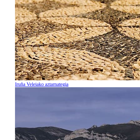
Iruña Veleiako aztarnategia