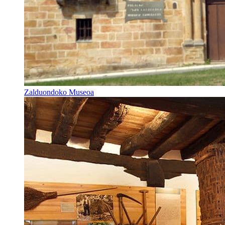
Zalduondoko Museoa