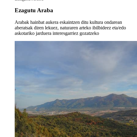
Ezagutu Araba
Arabak hainbat aukera eskaintzen ditu kultura ondarean
aberatsak diren lekuez, naturaren arteko ibilbideez eta/edo
askotariko jarduera interesgarriez gozatzeko