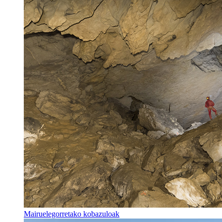
Mairuelegorretako kobazuloak