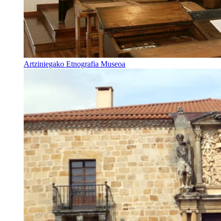
Artziniegako Etnografia Museoa