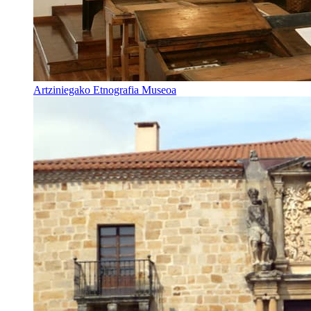
Artziniegako Etnografia Museoa