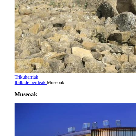
Trikuharriak
Ibilbide berdeak
Museoak
Museoak