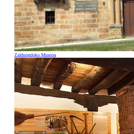
Zalduondoko Museoa