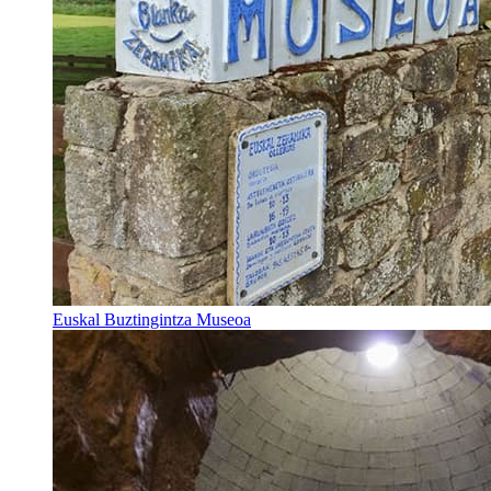
Euskal Buztingintza Museoa