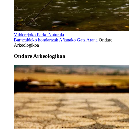
Valderejoko Parke Naturala
Barnealdeko hondartzak
Añanako Gatz Arana
Ondare
Arkeologikoa
Ondare Arkeologikoa