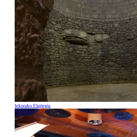
Iekorako Elurtegia