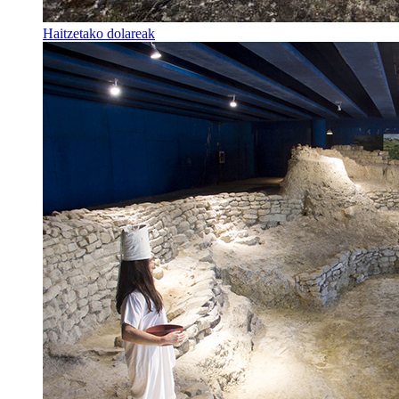
Haitzetako dolareak