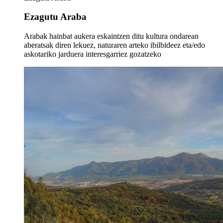
Ezagutu Araba
Arabak hainbat aukera eskaintzen ditu kultura ondarean
aberatsak diren lekuez, naturaren arteko ibilbideez eta/edo
askotariko jarduera interesgarriez gozatzeko