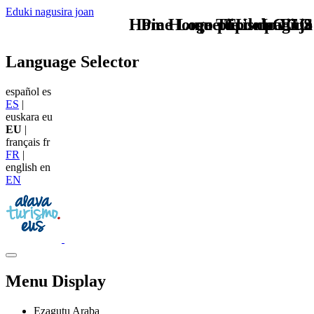
Eduki nagusira joan
Home Logo pie de página
Pie Home Turismo EUS
que tipo de viaje
TU - LOGO
Language Selector
español
es
ES
|
euskara
eu
EU
|
français
fr
FR
|
english
en
EN
Menu Display
Ezagutu Araba