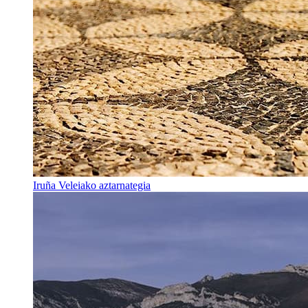
Iruña Veleiako aztarnategia