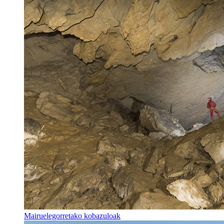
Mairuelegorretako kobazuloak