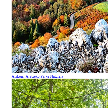
Aizkorri-Aratzeko Parke Naturala