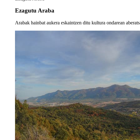
Ezagutu Araba
Arabak hainbat aukera eskaintzen ditu kultura ondarean aberatsa