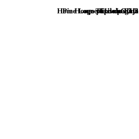
Home Logo pie de página
Pie Home Turismo EUS
que tipo de viaje
TU - LOGO