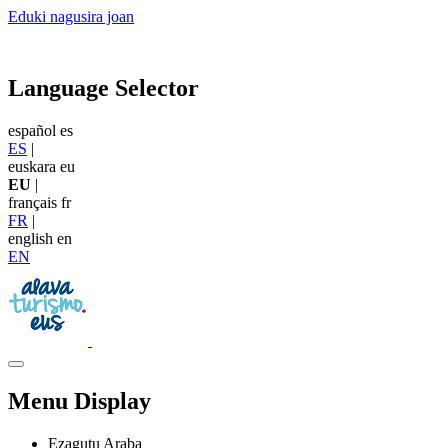
Eduki nagusira joan
Language Selector
español
es
ES
|
euskara
eu
EU
|
français
fr
FR
|
english
en
EN
Menu Display
Ezagutu Araba