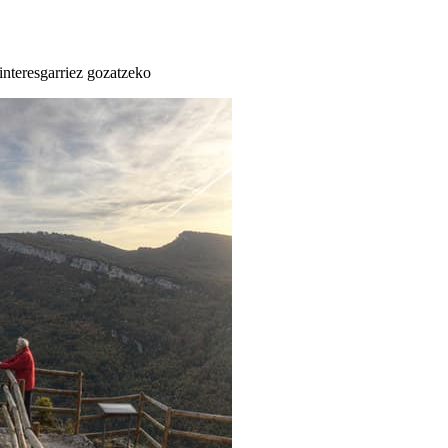
 interesgarriez gozatzeko