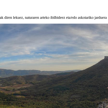
k diren lekuez, naturaren arteko ibilbideez eta/edo askotariko jarduera