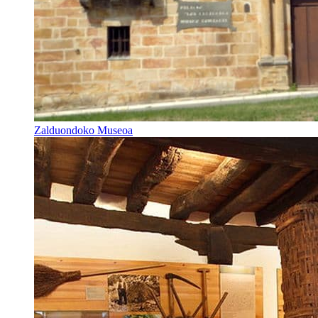
Zalduondoko Museoa