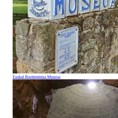
Euskal Buztingintza Museoa