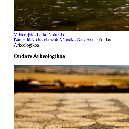
Valderejoko Parke Naturala
Barnealdeko hondartzak
Añanako Gatz Arana
Ondare
Arkeologikoa
Ondare Arkeologikoa