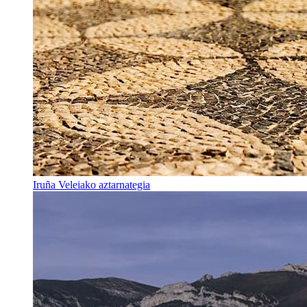
Iruña Veleiako aztarnategia