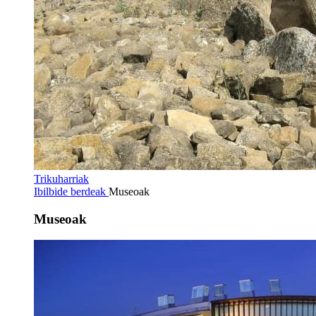
Trikuharriak
Ibilbide berdeak
Museoak
Museoak