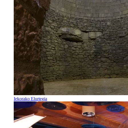
Iekorako Elurtegia