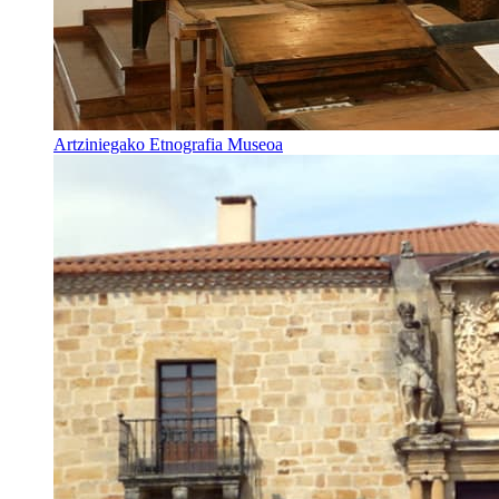
Artziniegako Etnografia Museoa