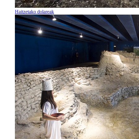
Haitzetako dolareak