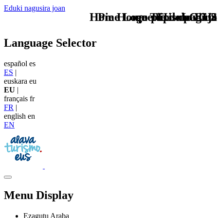
Eduki nagusira joan
Home Logo pie de página
Pie Home Turismo EUS
que tipo de viaje
TU - LOGO
Language Selector
español
es
ES
|
euskara
eu
EU
|
français
fr
FR
|
english
en
EN
Menu Display
Ezagutu Araba