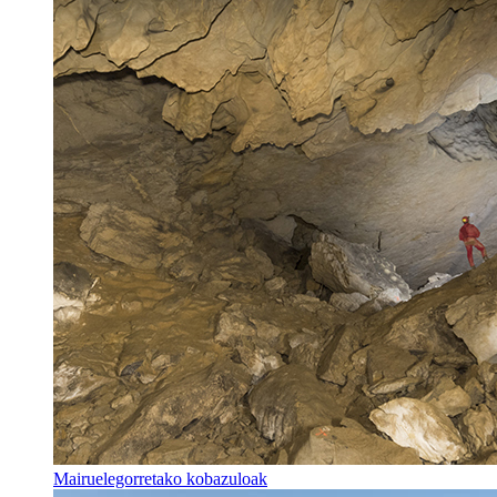
Mairuelegorretako kobazuloak