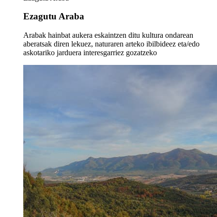
Ezagutu Araba
Arabak hainbat aukera eskaintzen ditu kultura ondarean
aberatsak diren lekuez, naturaren arteko ibilbideez eta/edo
askotariko jarduera interesgarriez gozatzeko