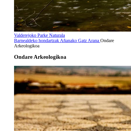
Valderejoko Parke Naturala
Barnealdeko hondartzak
Añanako Gatz Arana
Ondare
Arkeologikoa
Ondare Arkeologikoa