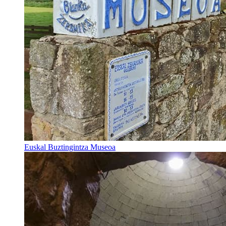
Euskal Buztingintza Museoa