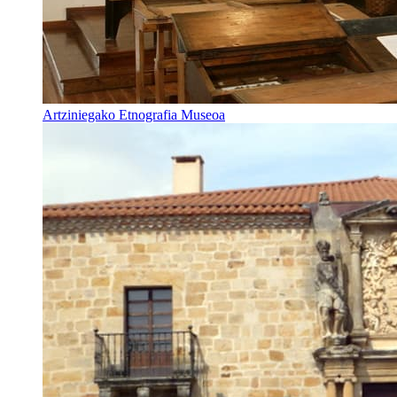
Artziniegako Etnografia Museoa