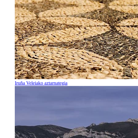
Iruña Veleiako aztarnategia