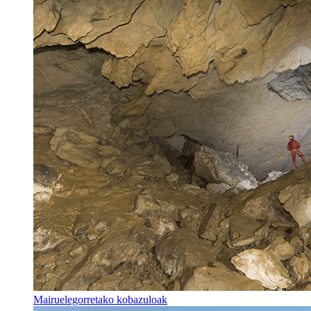
Mairuelegorretako kobazuloak