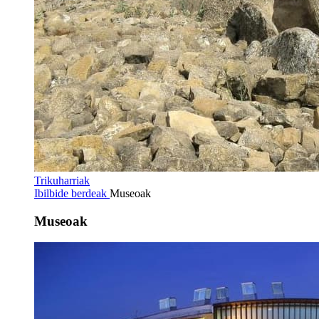
Trikuharriak
Ibilbide berdeak
Museoak
Museoak