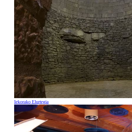
Iekorako Elurtegia