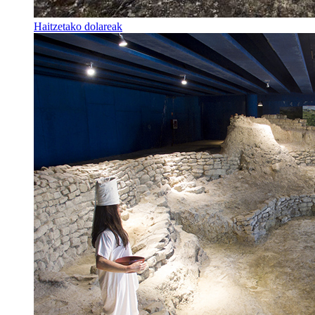
Haitzetako dolareak