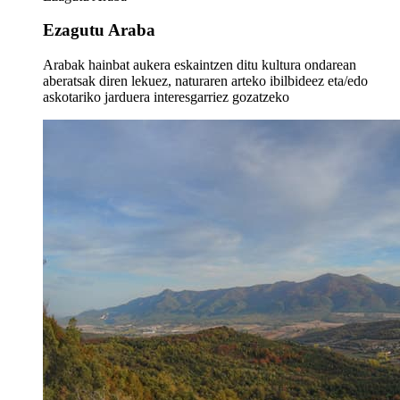
Ezagutu Araba
Arabak hainbat aukera eskaintzen ditu kultura ondarean
aberatsak diren lekuez, naturaren arteko ibilbideez eta/edo
askotariko jarduera interesgarriez gozatzeko