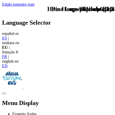
Eduki nagusira joan
Home Logo pie de página
Pie Home Turismo EUS
que tipo de viaje
TU - LOGO
Language Selector
español
es
ES
|
euskara
eu
EU
|
français
fr
FR
|
english
en
EN
Menu Display
Ezagutu Araba