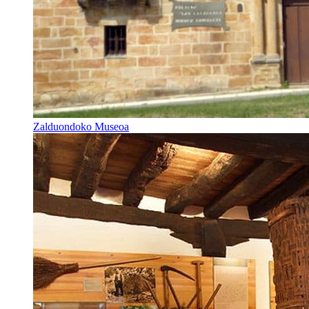
Zalduondoko Museoa