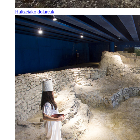
Haitzetako dolareak