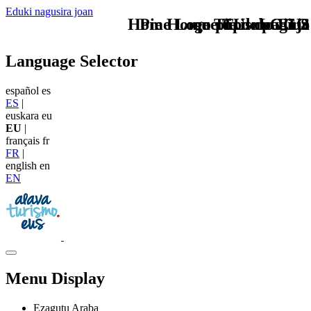
Eduki nagusira joan
Home Logo pie de página
Pie Home Turismo EUS
que tipo de viaje
TU - LOGO
Language Selector
español
es
ES
|
euskara
eu
EU
|
français
fr
FR
|
english
en
EN
Menu Display
Ezagutu Araba