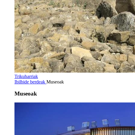
Trikuharriak
Ibilbide berdeak
Museoak
Museoak