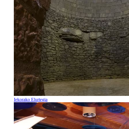
Iekorako Elurtegia