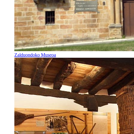
Zalduondoko Museoa