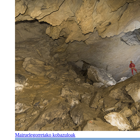
Mairuelegorretako kobazuloak