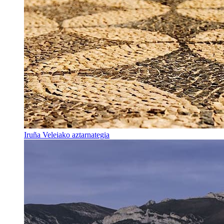
Iruña Veleiako aztarnategia