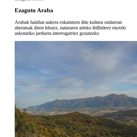
Ezagutu Araba
Arabak hainbat aukera eskaintzen ditu kultura ondarean
aberatsak diren lekuez, naturaren arteko ibilbideez eta/edo
askotariko jarduera interesgarriez gozatzeko