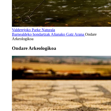
Valderejoko Parke Naturala
Barnealdeko hondartzak
Añanako Gatz Arana
Ondare
Arkeologikoa
Ondare Arkeologikoa