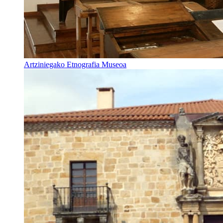
Artziniegako Etnografia Museoa