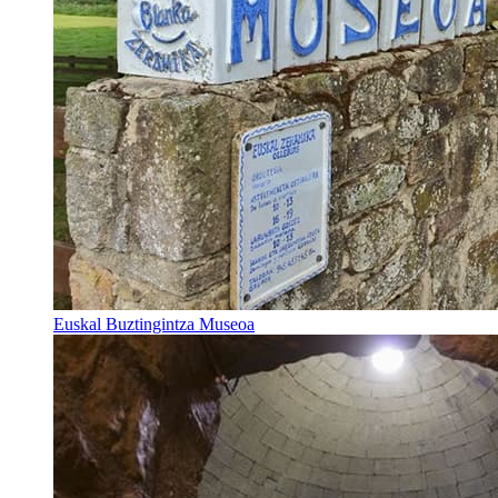
Euskal Buztingintza Museoa