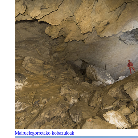
Mairuelegorretako kobazuloak