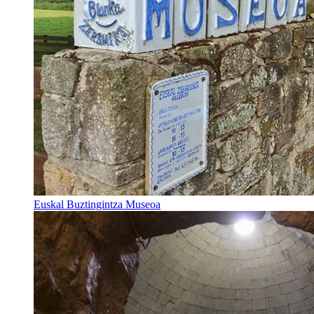
Euskal Buztingintza Museoa