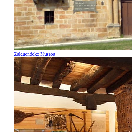
Zalduondoko Museoa