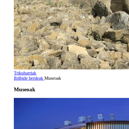
Trikuharriak
Ibilbide berdeak
Museoak
Museoak