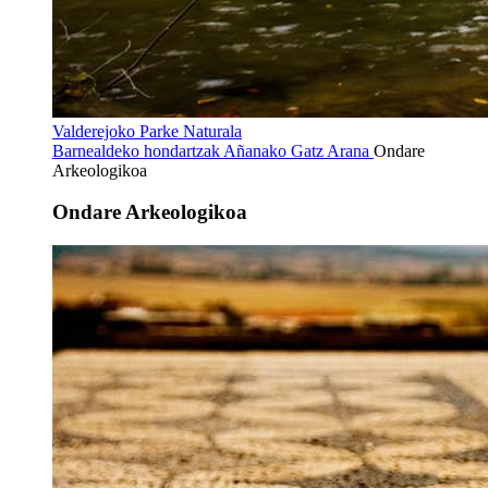
Valderejoko Parke Naturala
Barnealdeko hondartzak
Añanako Gatz Arana
Ondare
Arkeologikoa
Ondare Arkeologikoa