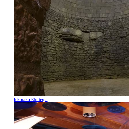
Iekorako Elurtegia