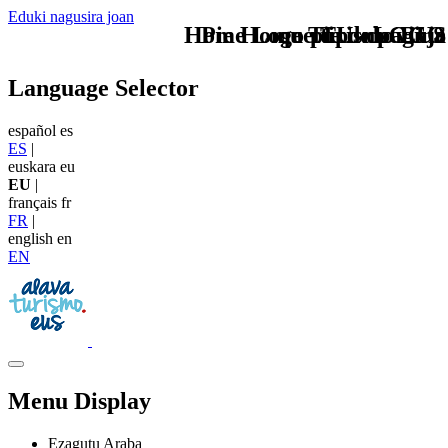
Eduki nagusira joan
Home Logo pie de página
Pie Home Turismo EUS
que tipo de viaje
TU - LOGO
Language Selector
español
es
ES
|
euskara
eu
EU
|
français
fr
FR
|
english
en
EN
Menu Display
Ezagutu Araba