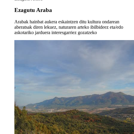
Ezagutu Araba
Arabak hainbat aukera eskaintzen ditu kultura ondarean
aberatsak diren lekuez, naturaren arteko ibilbideez eta/edo
askotariko jarduera interesgarriez gozatzeko