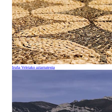
Iruña Veleiako aztarnategia