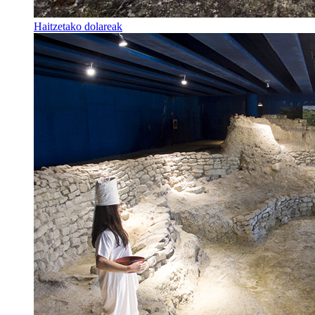
Haitzetako dolareak