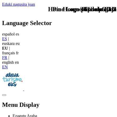
Eduki nagusira joan
Home Logo pie de página
Pie Home Turismo EUS
que tipo de viaje
TU - LOGO
Language Selector
español
es
ES
|
euskara
eu
EU
|
français
fr
FR
|
english
en
EN
Menu Display
Ezagutu Araba