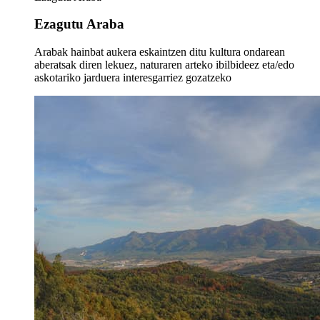
Ezagutu Araba
Arabak hainbat aukera eskaintzen ditu kultura ondarean
aberatsak diren lekuez, naturaren arteko ibilbideez eta/edo
askotariko jarduera interesgarriez gozatzeko