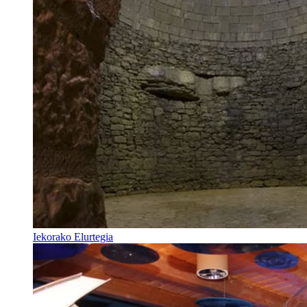
Iekorako Elurtegia