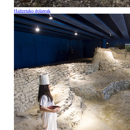
Haitzetako dolareak