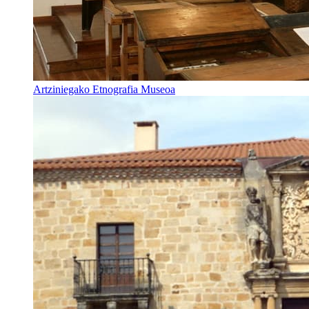
Artziniegako Etnografia Museoa