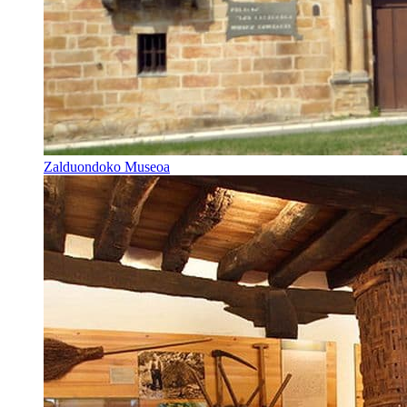
Zalduondoko Museoa