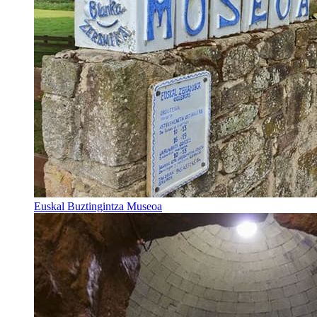
Euskal Buztingintza Museoa