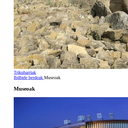
Trikuharriak
Ibilbide berdeak
Museoak
Museoak