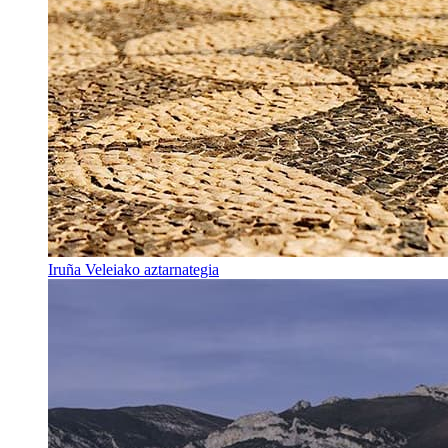
Iruña Veleiako aztarnategia