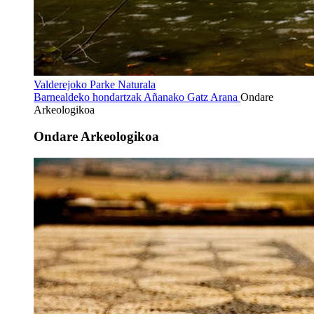
Valderejoko Parke Naturala
Barnealdeko hondartzak
Añanako Gatz Arana
Ondare
Arkeologikoa
Ondare Arkeologikoa