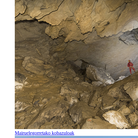
Mairuelegorretako kobazuloak