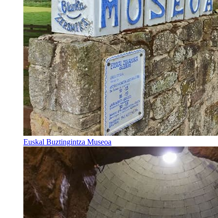
Euskal Buztingintza Museoa