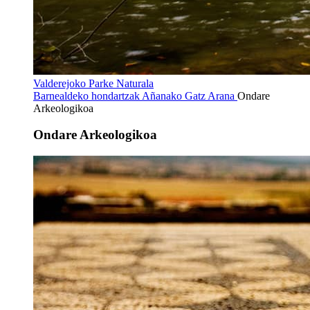
Valderejoko Parke Naturala
Barnealdeko hondartzak
Añanako Gatz Arana
Ondare
Arkeologikoa
Ondare Arkeologikoa