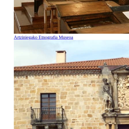
Artziniegako Etnografia Museoa