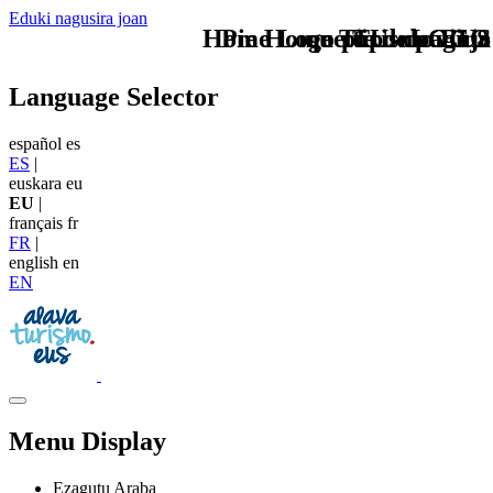
Eduki nagusira joan
Home Logo pie de página
Pie Home Turismo EUS
que tipo de viaje
TU - LOGO
Language Selector
español
es
ES
|
euskara
eu
EU
|
français
fr
FR
|
english
en
EN
Menu Display
Ezagutu Araba