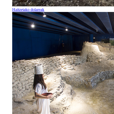
Haitzetako dolareak