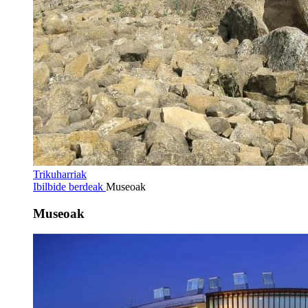
Trikuharriak
Ibilbide berdeak
Museoak
Museoak