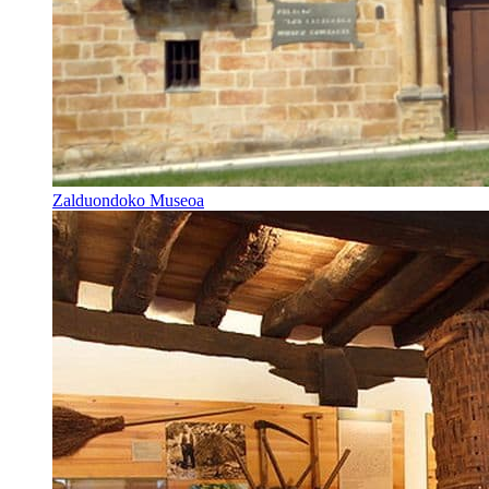
Zalduondoko Museoa