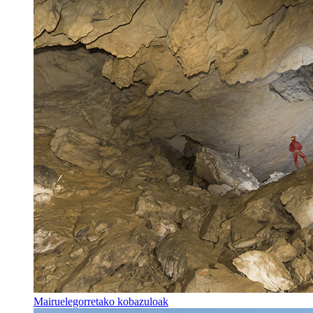
Mairuelegorretako kobazuloak