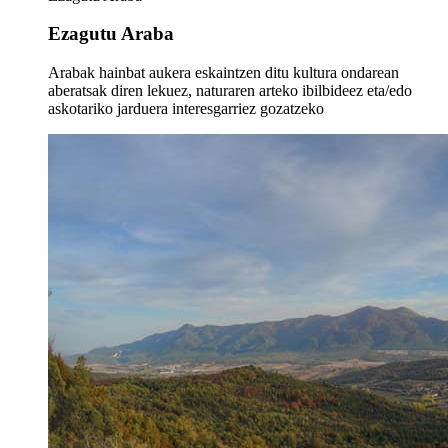
Ezagutu Araba
Arabak hainbat aukera eskaintzen ditu kultura ondarean
aberatsak diren lekuez, naturaren arteko ibilbideez eta/edo
askotariko jarduera interesgarriez gozatzeko