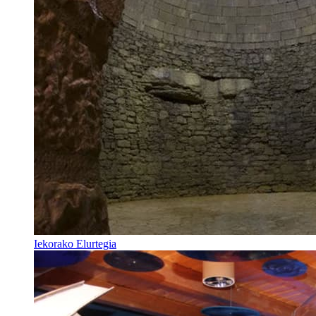
Iekorako Elurtegia