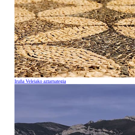
Iruña Veleiako aztarnategia