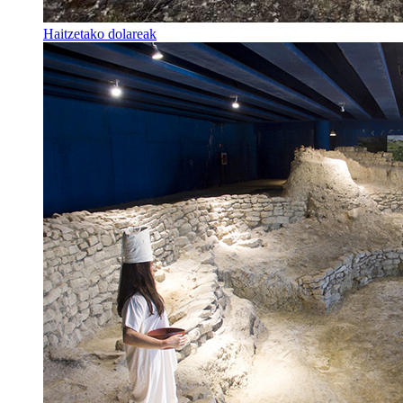
Haitzetako dolareak