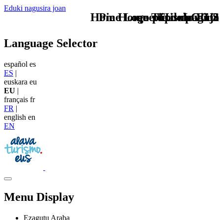
Eduki nagusira joan
Home Logo pie de página
Pie Home Turismo EUS
que tipo de viaje
TU - LOGO
Language Selector
español
es
ES
|
euskara
eu
EU
|
français
fr
FR
|
english
en
EN
Menu Display
Ezagutu Araba