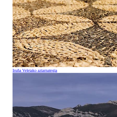
Iruña Veleiako aztarnategia