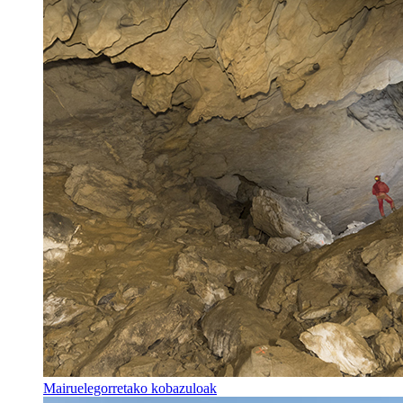
Mairuelegorretako kobazuloak