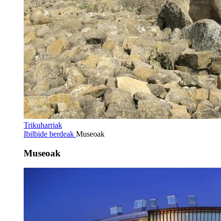
Trikuharriak
Ibilbide berdeak
Museoak
Museoak