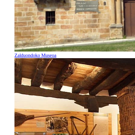
Zalduondoko Museoa