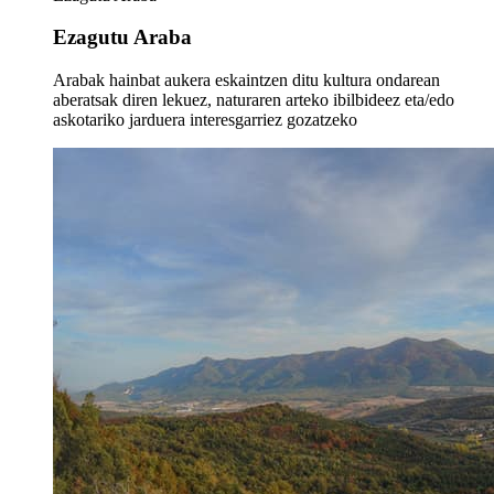
Ezagutu Araba
Arabak hainbat aukera eskaintzen ditu kultura ondarean
aberatsak diren lekuez, naturaren arteko ibilbideez eta/edo
askotariko jarduera interesgarriez gozatzeko