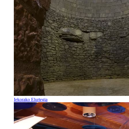
Iekorako Elurtegia