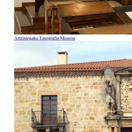
Artziniegako Etnografia Museoa