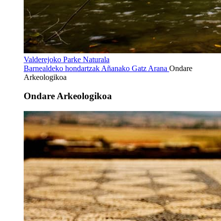
Valderejoko Parke Naturala
Barnealdeko hondartzak
Añanako Gatz Arana
Ondare
Arkeologikoa
Ondare Arkeologikoa