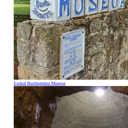
Euskal Buztingintza Museoa