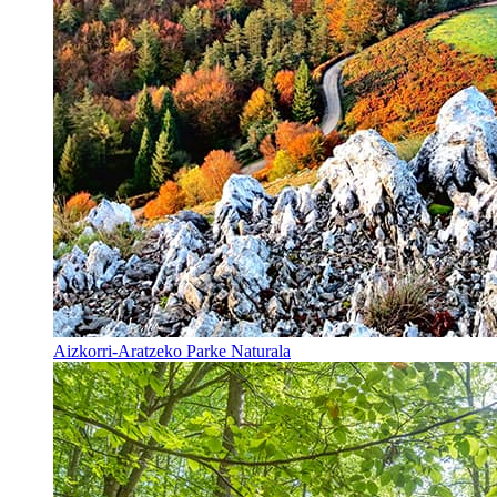
Aizkorri-Aratzeko Parke Naturala