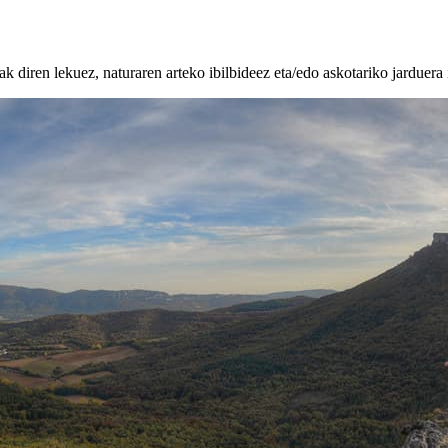
k diren lekuez, naturaren arteko ibilbideez eta/edo askotariko jarduera