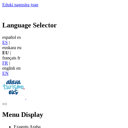
Eduki nagusira joan
Language Selector
español
es
ES
|
euskara
eu
EU
|
français
fr
FR
|
english
en
EN
Menu Display
Ezagutu Araba