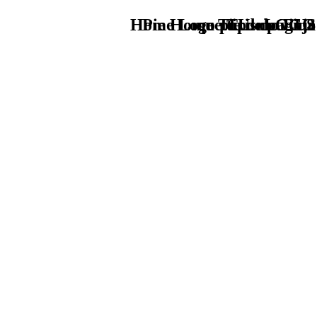
Home Logo pie de página
Pie Home Turismo EUS
que tipo de viaje
TU - LOGO