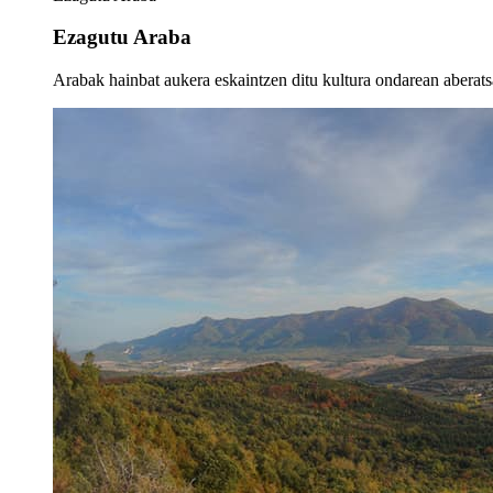
Ezagutu Araba
Arabak hainbat aukera eskaintzen ditu kultura ondarean aberatsa