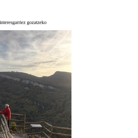
 interesgarriez gozatzeko