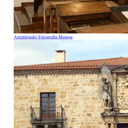
Artziniegako Etnografia Museoa