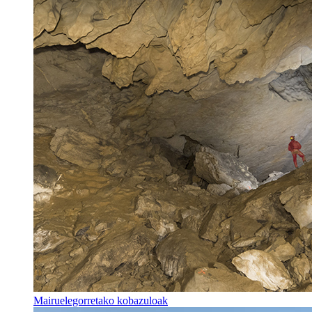
Mairuelegorretako kobazuloak