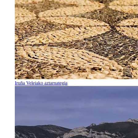
Iruña Veleiako aztarnategia