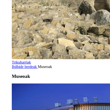
Trikuharriak
Ibilbide berdeak
Museoak
Museoak