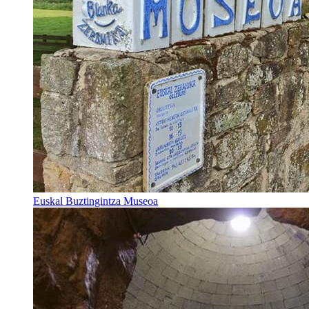
Euskal Buztingintza Museoa