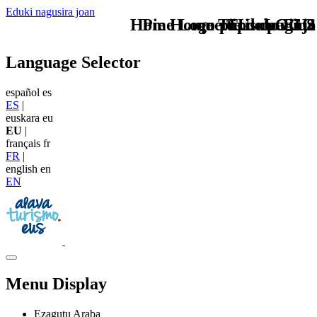
Eduki nagusira joan
Home Logo pie de página
Pie Home Turismo EUS
que tipo de viaje
TU - LOGO
Language Selector
español
es
ES
|
euskara
eu
EU
|
français
fr
FR
|
english
en
EN
Menu Display
Ezagutu Araba