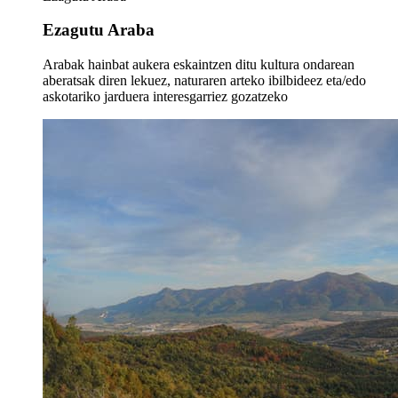
Ezagutu Araba
Arabak hainbat aukera eskaintzen ditu kultura ondarean
aberatsak diren lekuez, naturaren arteko ibilbideez eta/edo
askotariko jarduera interesgarriez gozatzeko