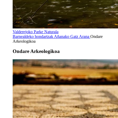
Valderejoko Parke Naturala
Barnealdeko hondartzak
Añanako Gatz Arana
Ondare
Arkeologikoa
Ondare Arkeologikoa