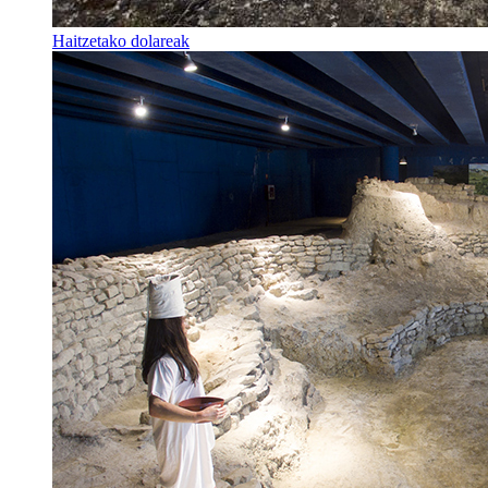
Haitzetako dolareak