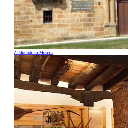
Zalduondoko Museoa