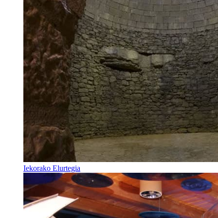
Iekorako Elurtegia