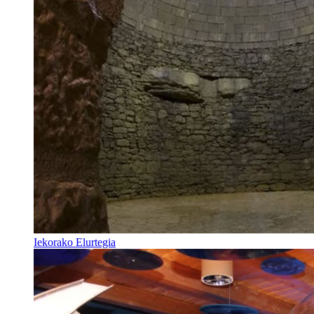
Iekorako Elurtegia