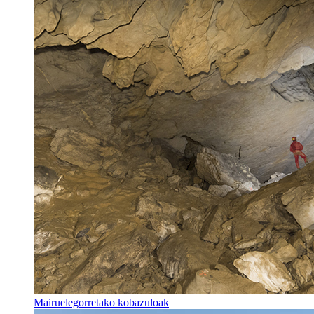
Mairuelegorretako kobazuloak