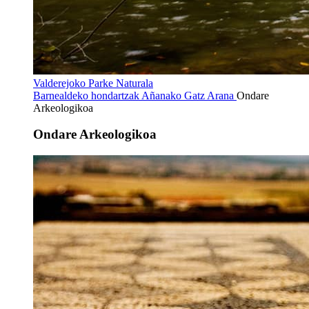
Valderejoko Parke Naturala
Barnealdeko hondartzak
Añanako Gatz Arana
Ondare
Arkeologikoa
Ondare Arkeologikoa