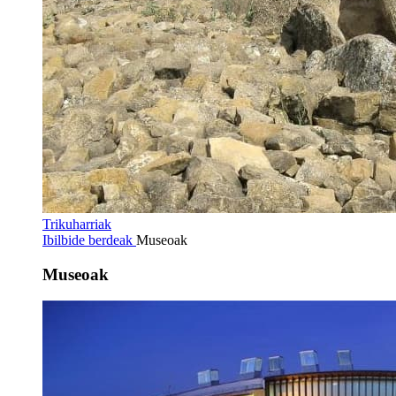
Trikuharriak
Ibilbide berdeak
Museoak
Museoak