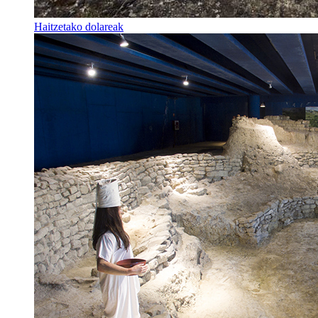
Haitzetako dolareak