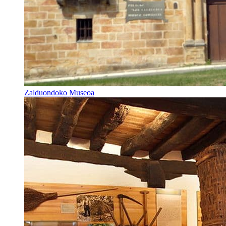
Zalduondoko Museoa