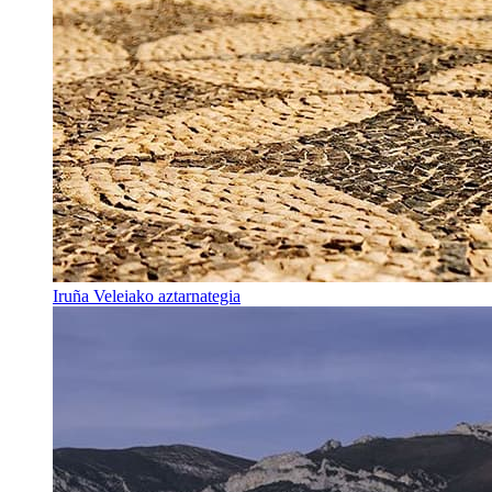
Iruña Veleiako aztarnategia