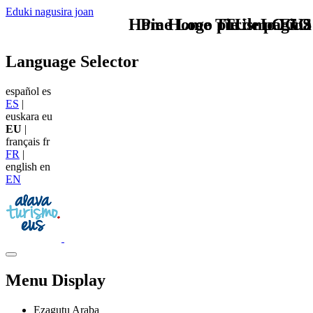
Eduki nagusira joan
Home Logo pie de página
Pie Home Turismo EUS
TU - LOGO
Language Selector
español
es
ES
|
euskara
eu
EU
|
français
fr
FR
|
english
en
EN
Menu Display
Ezagutu Araba