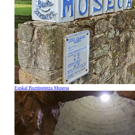
Euskal Buztingintza Museoa