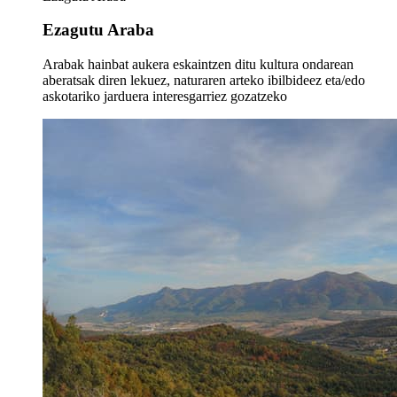
Ezagutu Araba
Arabak hainbat aukera eskaintzen ditu kultura ondarean
aberatsak diren lekuez, naturaren arteko ibilbideez eta/edo
askotariko jarduera interesgarriez gozatzeko