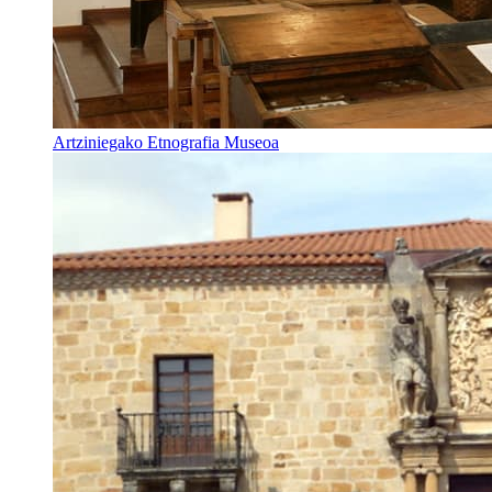
Artziniegako Etnografia Museoa