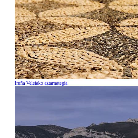
Iruña Veleiako aztarnategia