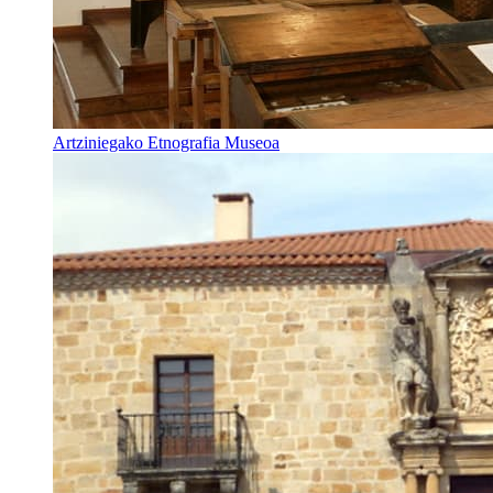
Artziniegako Etnografia Museoa