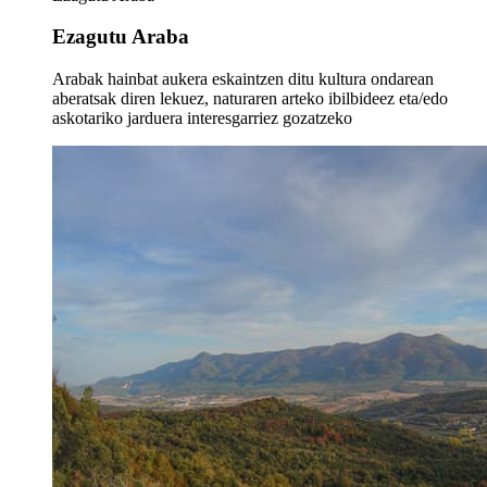
Ezagutu Araba
Arabak hainbat aukera eskaintzen ditu kultura ondarean
aberatsak diren lekuez, naturaren arteko ibilbideez eta/edo
askotariko jarduera interesgarriez gozatzeko