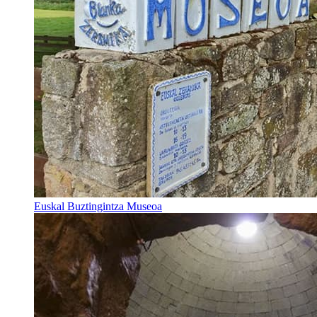
Euskal Buztingintza Museoa