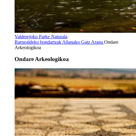
Valderejoko Parke Naturala
Barnealdeko hondartzak
Añanako Gatz Arana
Ondare
Arkeologikoa
Ondare Arkeologikoa