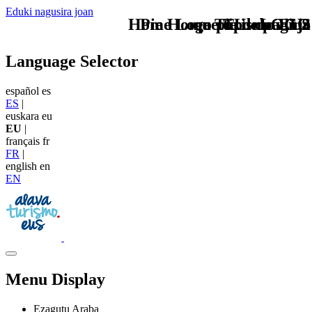
Eduki nagusira joan
Home Logo pie de página
Pie Home Turismo EUS
que tipo de viaje
TU - LOGO
Language Selector
español
es
ES
|
euskara
eu
EU
|
français
fr
FR
|
english
en
EN
Menu Display
Ezagutu Araba