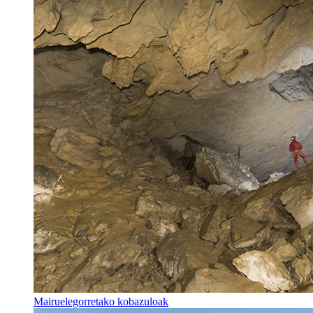
Mairuelegorretako kobazuloak