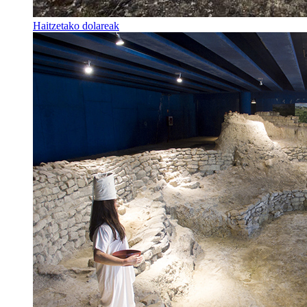
Haitzetako dolareak