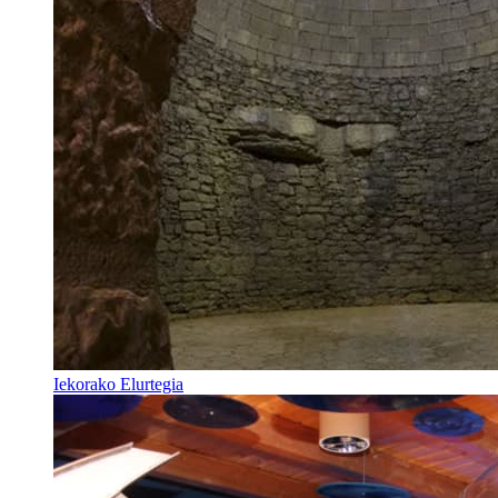
Iekorako Elurtegia