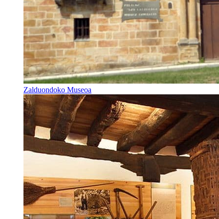
Zalduondoko Museoa