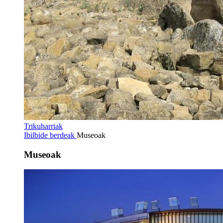
Trikuharriak
Ibilbide berdeak
Museoak
Museoak