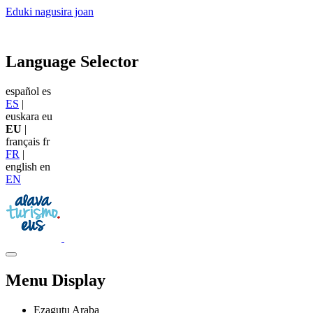
Eduki nagusira joan
Language Selector
español
es
ES
|
euskara
eu
EU
|
français
fr
FR
|
english
en
EN
Menu Display
Ezagutu Araba