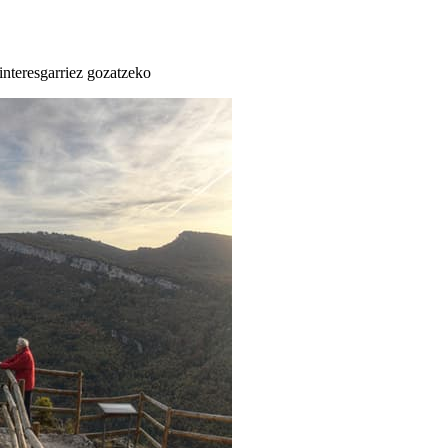
 interesgarriez gozatzeko