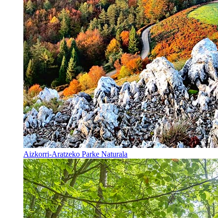
Aizkorri-Aratzeko Parke Naturala