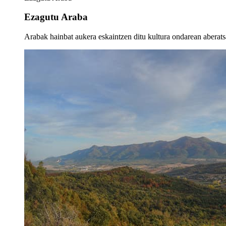
Ezagutu Araba
Arabak hainbat aukera eskaintzen ditu kultura ondarean aberatsa