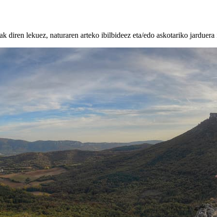
k diren lekuez, naturaren arteko ibilbideez eta/edo askotariko jarduera