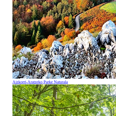
Aizkorri-Aratzeko Parke Naturala