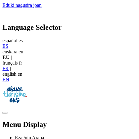
Eduki nagusira joan
Language Selector
español
es
ES
|
euskara
eu
EU
|
français
fr
FR
|
english
en
EN
Menu Display
Ezagutu Araba