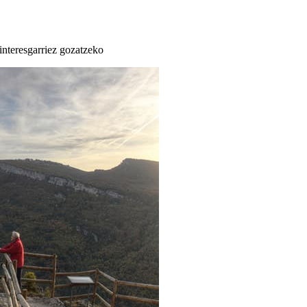
 interesgarriez gozatzeko