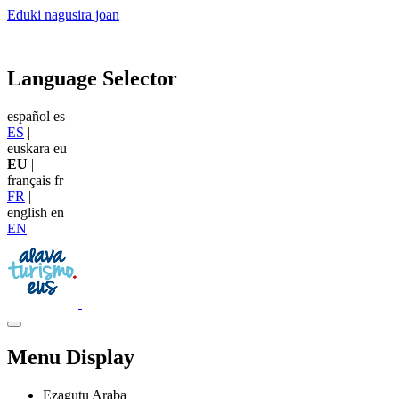
Eduki nagusira joan
Language Selector
español
es
ES
|
euskara
eu
EU
|
français
fr
FR
|
english
en
EN
Menu Display
Ezagutu Araba