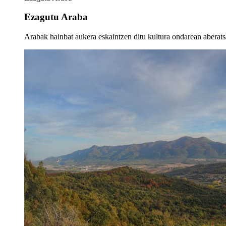
Ezagutu Araba
Arabak hainbat aukera eskaintzen ditu kultura ondarean aberatsa