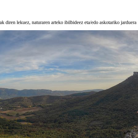
k diren lekuez, naturaren arteko ibilbideez eta/edo askotariko jarduera