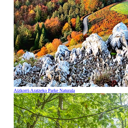
Aizkorri-Aratzeko Parke Naturala