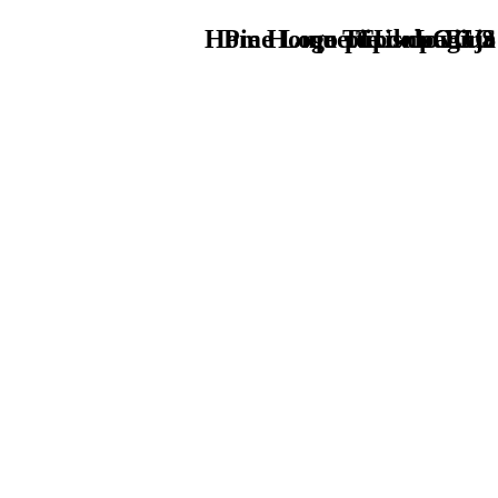
Home Logo pie de página
Pie Home Turismo EUS
que tipo de viaje
TU - LOGO