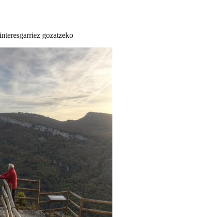
 interesgarriez gozatzeko