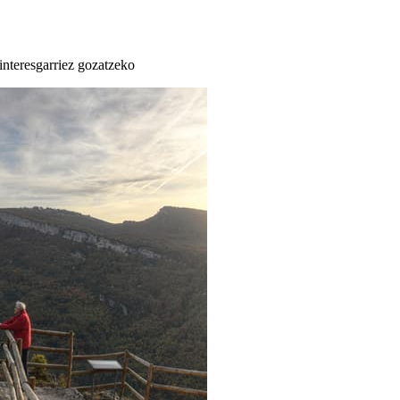
 interesgarriez gozatzeko