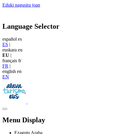
Eduki nagusira joan
Language Selector
español
es
ES
|
euskara
eu
EU
|
français
fr
FR
|
english
en
EN
Menu Display
Ezagutu Araba