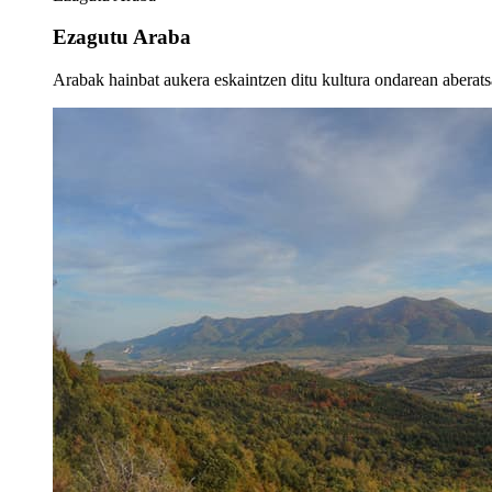
Ezagutu Araba
Arabak hainbat aukera eskaintzen ditu kultura ondarean aberatsa