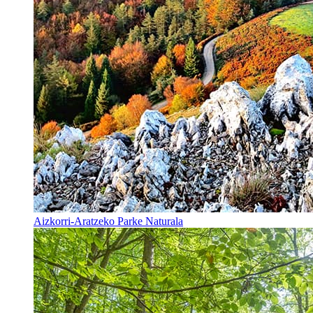
Aizkorri-Aratzeko Parke Naturala