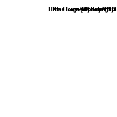
Home Logo pie de página
Pie Home Turismo EUS
que tipo de viaje
TU - LOGO