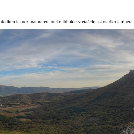
k diren lekuez, naturaren arteko ibilbideez eta/edo askotariko jarduera