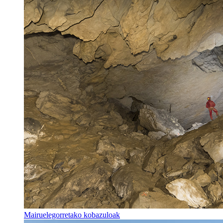
Mairuelegorretako kobazuloak