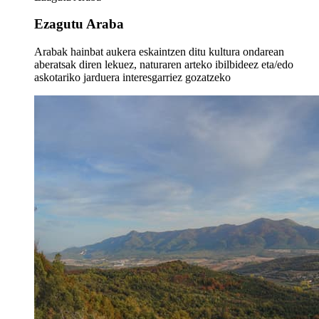
Ezagutu Araba
Arabak hainbat aukera eskaintzen ditu kultura ondarean
aberatsak diren lekuez, naturaren arteko ibilbideez eta/edo
askotariko jarduera interesgarriez gozatzeko