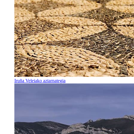
Iruña Veleiako aztarnategia