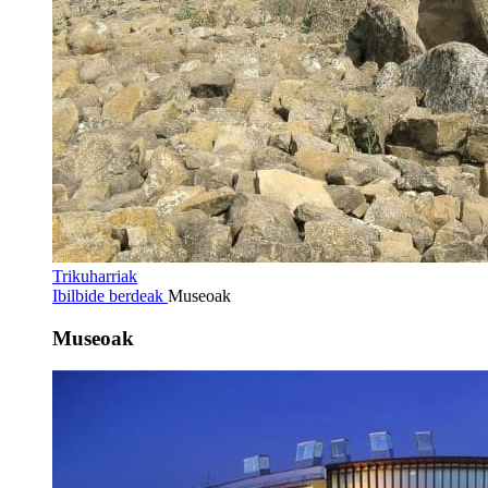
Trikuharriak
Ibilbide berdeak
Museoak
Museoak