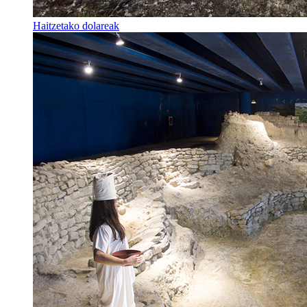
Haitzetako dolareak