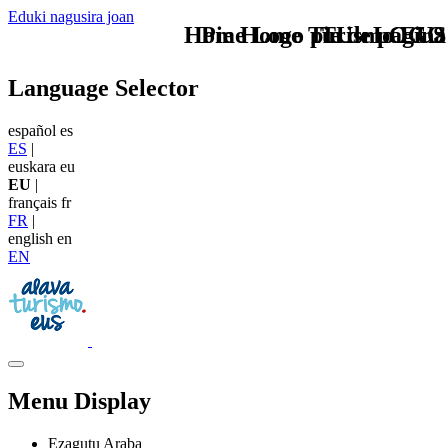
Eduki nagusira joan
Home Logo pie de página
Pie Home Turismo EUS
TU - LOGO
Language Selector
español
es
ES
|
euskara
eu
EU
|
français
fr
FR
|
english
en
EN
Menu Display
Ezagutu Araba