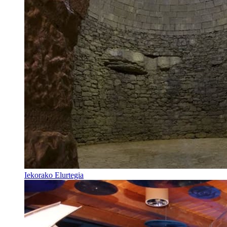
Iekorako Elurtegia