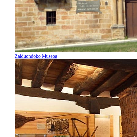
Zalduondoko Museoa