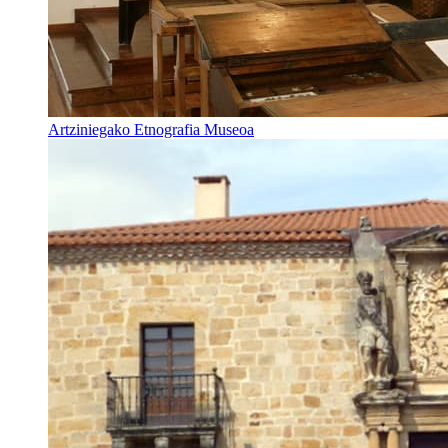
Artziniegako Etnografia Museoa