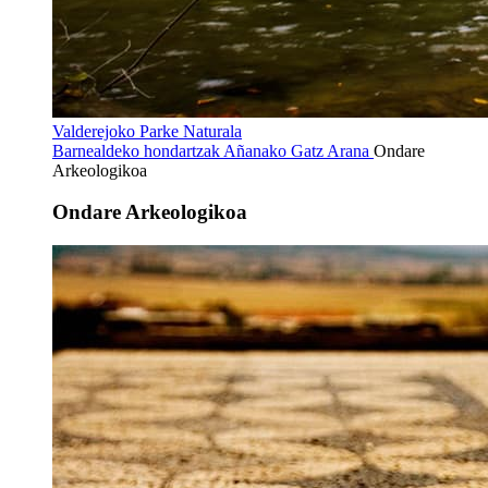
Valderejoko Parke Naturala
Barnealdeko hondartzak
Añanako Gatz Arana
Ondare
Arkeologikoa
Ondare Arkeologikoa