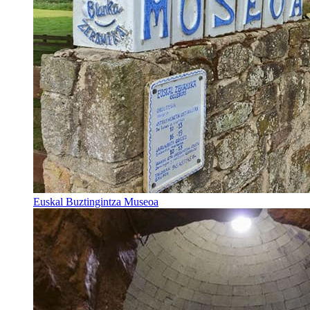
Euskal Buztingintza Museoa