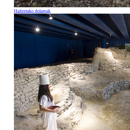
Haitzetako dolareak