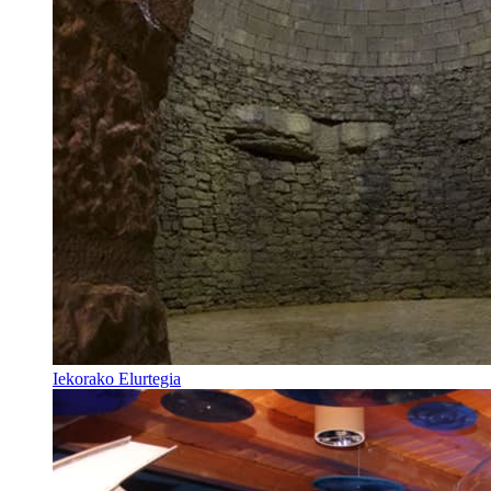
Iekorako Elurtegia