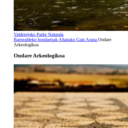
Valderejoko Parke Naturala
Barnealdeko hondartzak
Añanako Gatz Arana
Ondare
Arkeologikoa
Ondare Arkeologikoa