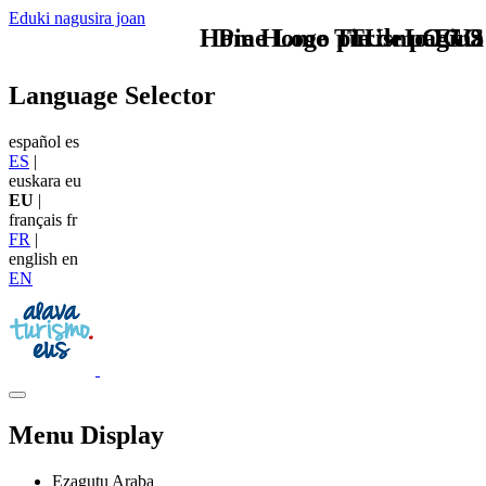
Eduki nagusira joan
Home Logo pie de página
Pie Home Turismo EUS
TU - LOGO
Language Selector
español
es
ES
|
euskara
eu
EU
|
français
fr
FR
|
english
en
EN
Menu Display
Ezagutu Araba