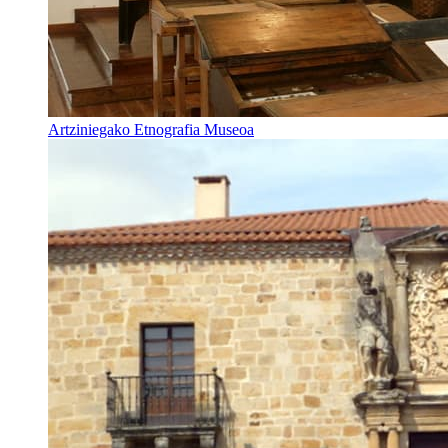
Artziniegako Etnografia Museoa