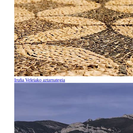
Iruña Veleiako aztarnategia