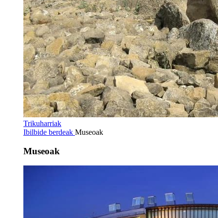
Trikuharriak
Ibilbide berdeak
Museoak
Museoak