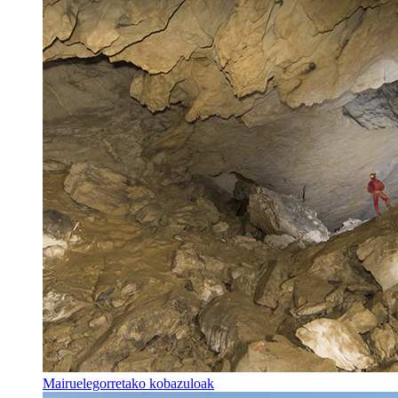
Mairuelegorretako kobazuloak