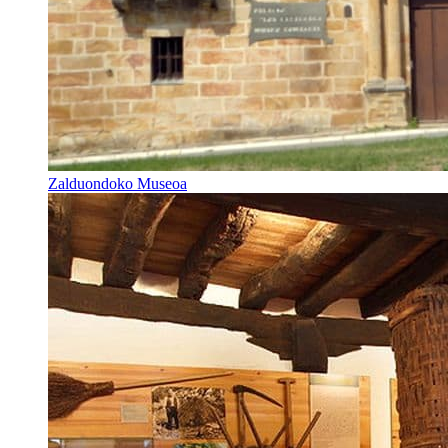
Zalduondoko Museoa