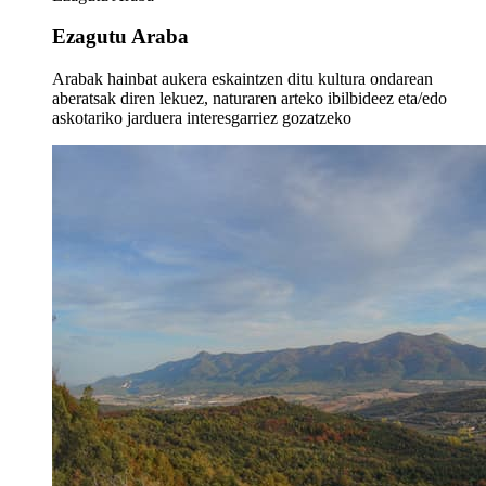
Ezagutu Araba
Arabak hainbat aukera eskaintzen ditu kultura ondarean
aberatsak diren lekuez, naturaren arteko ibilbideez eta/edo
askotariko jarduera interesgarriez gozatzeko