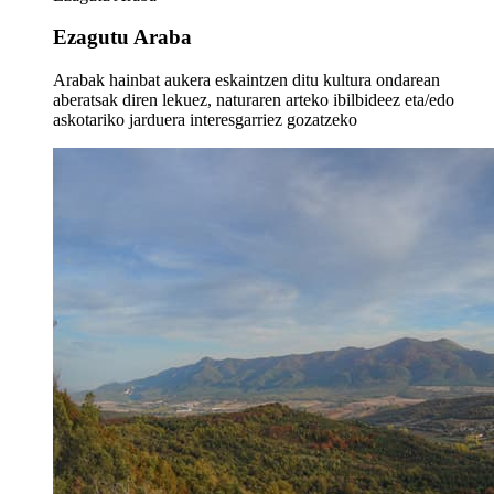
Ezagutu Araba
Arabak hainbat aukera eskaintzen ditu kultura ondarean
aberatsak diren lekuez, naturaren arteko ibilbideez eta/edo
askotariko jarduera interesgarriez gozatzeko