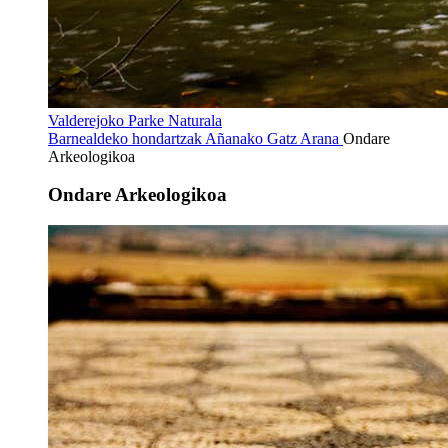
Valderejoko Parke Naturala
Barnealdeko hondartzak
Añanako Gatz Arana
Ondare
Arkeologikoa
Ondare Arkeologikoa