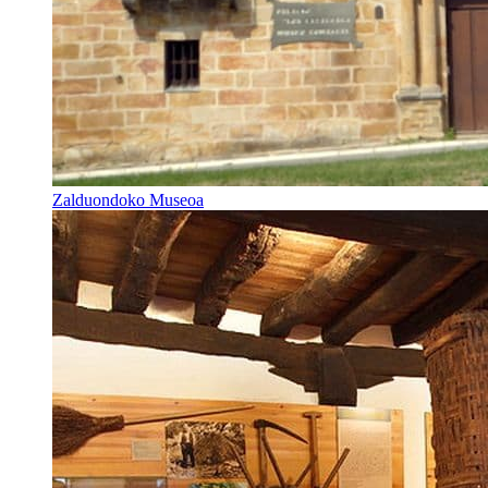
Zalduondoko Museoa