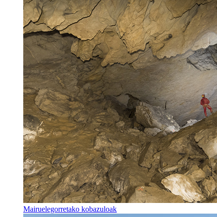
Mairuelegorretako kobazuloak