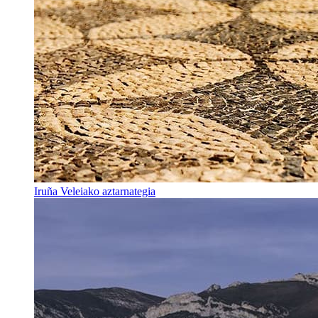
Iruña Veleiako aztarnategia