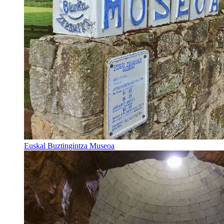
Euskal Buztingintza Museoa