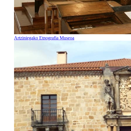
Artziniegako Etnografia Museoa