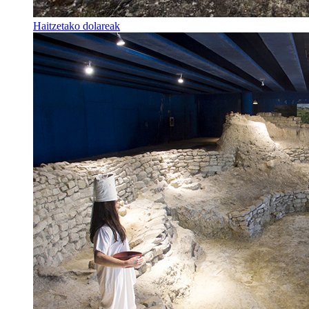
Haitzetako dolareak