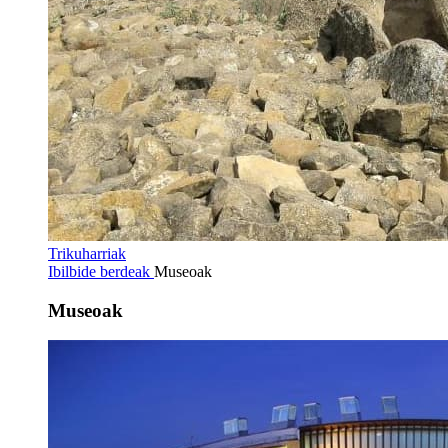
Trikuharriak
Ibilbide berdeak
Museoak
Museoak