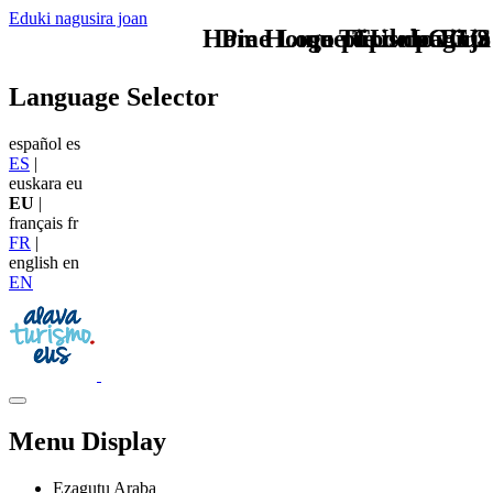
Eduki nagusira joan
Home Logo pie de página
Pie Home Turismo EUS
que tipo de viaje
TU - LOGO
Language Selector
español
es
ES
|
euskara
eu
EU
|
français
fr
FR
|
english
en
EN
Menu Display
Ezagutu Araba