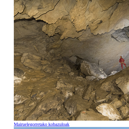
Mairuelegorretako kobazuloak