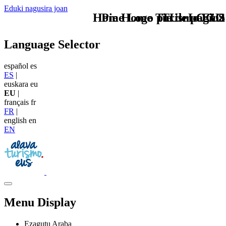
Eduki nagusira joan
Home Logo pie de página
Pie Home Turismo EUS
TU - LOGO
Language Selector
español
es
ES
|
euskara
eu
EU
|
français
fr
FR
|
english
en
EN
Menu Display
Ezagutu Araba