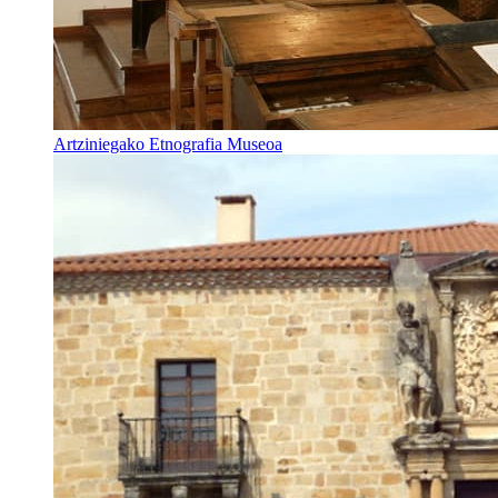
Artziniegako Etnografia Museoa