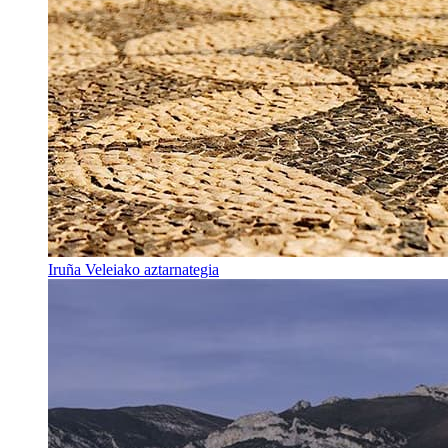
Iruña Veleiako aztarnategia