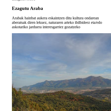
Ezagutu Araba
Arabak hainbat aukera eskaintzen ditu kultura ondarean
aberatsak diren lekuez, naturaren arteko ibilbideez eta/edo
askotariko jarduera interesgarriez gozatzeko