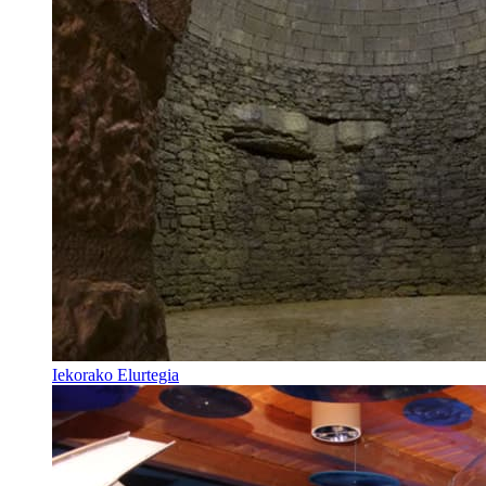
Iekorako Elurtegia