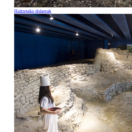
Haitzetako dolareak