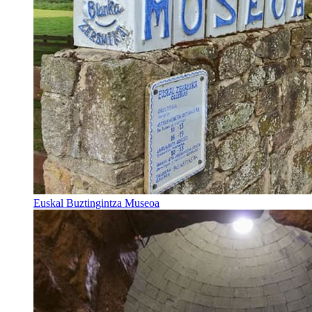
Euskal Buztingintza Museoa