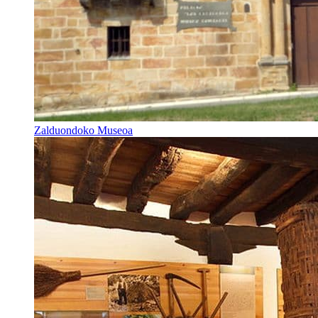
Zalduondoko Museoa