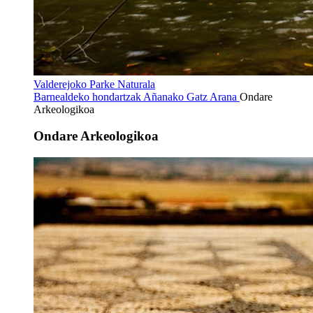
Valderejoko Parke Naturala
Barnealdeko hondartzak
Añanako Gatz Arana
Ondare
Arkeologikoa
Ondare Arkeologikoa