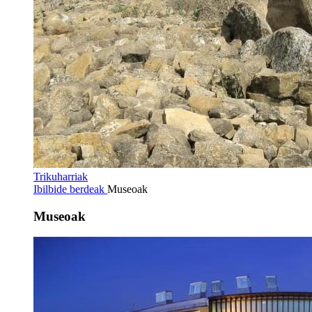
Trikuharriak
Ibilbide berdeak
Museoak
Museoak