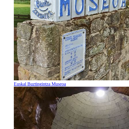
Euskal Buztingintza Museoa