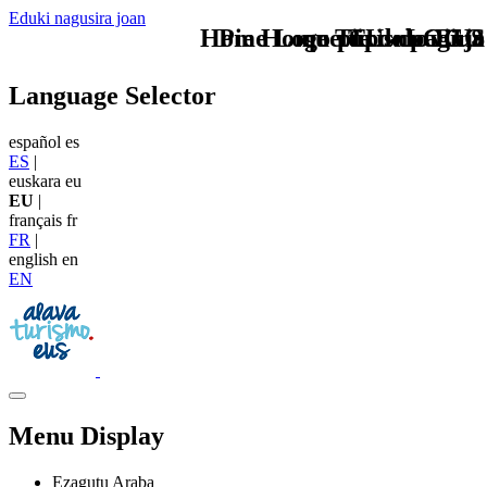
Eduki nagusira joan
Home Logo pie de página
Pie Home Turismo EUS
que tipo de viaje
TU - LOGO
Language Selector
español
es
ES
|
euskara
eu
EU
|
français
fr
FR
|
english
en
EN
Menu Display
Ezagutu Araba