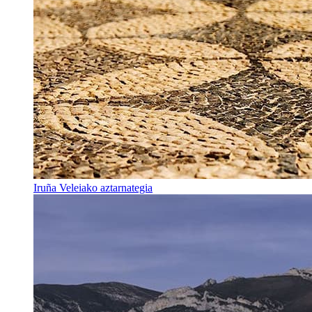
Iruña Veleiako aztarnategia