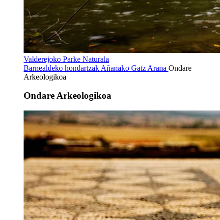
Valderejoko Parke Naturala
Barnealdeko hondartzak
Añanako Gatz Arana
Ondare
Arkeologikoa
Ondare Arkeologikoa