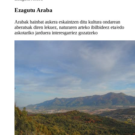
Ezagutu Araba
Arabak hainbat aukera eskaintzen ditu kultura ondarean
aberatsak diren lekuez, naturaren arteko ibilbideez eta/edo
askotariko jarduera interesgarriez gozatzeko