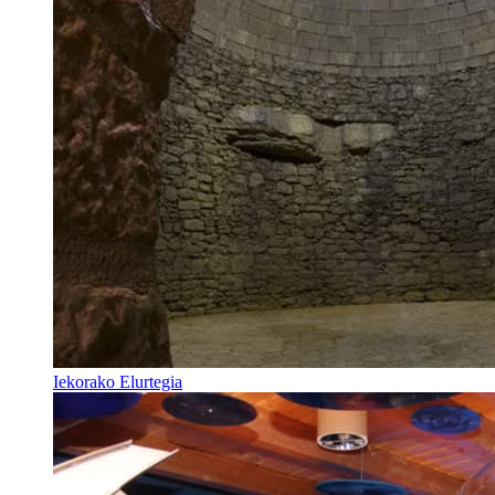
Iekorako Elurtegia