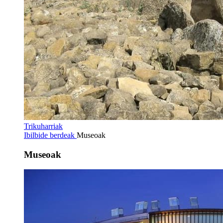
Trikuharriak
Ibilbide berdeak
Museoak
Museoak