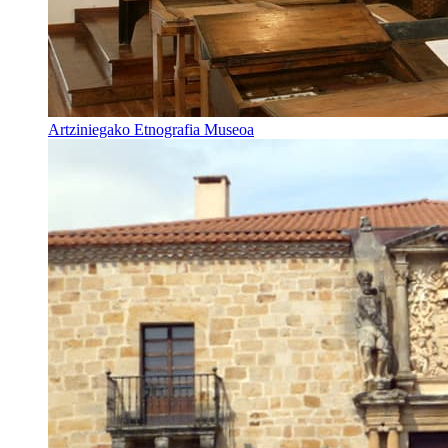
Artziniegako Etnografia Museoa