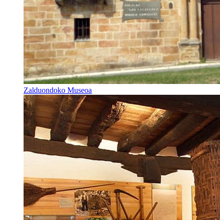
Zalduondoko Museoa