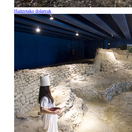
Haitzetako dolareak