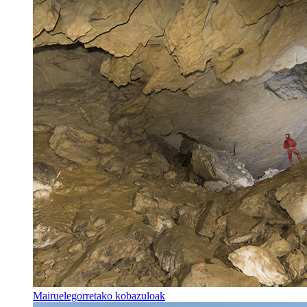
Mairuelegorretako kobazuloak