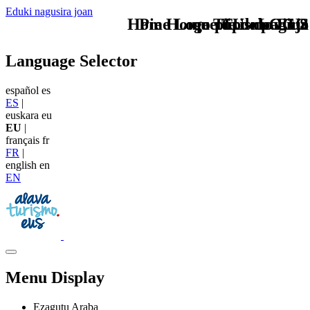
Eduki nagusira joan
Home Logo pie de página
Pie Home Turismo EUS
que tipo de viaje
TU - LOGO
Language Selector
español
es
ES
|
euskara
eu
EU
|
français
fr
FR
|
english
en
EN
Menu Display
Ezagutu Araba