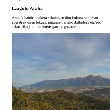
Ezagutu Araba
Arabak hainbat aukera eskaintzen ditu kultura ondarean
aberatsak diren lekuez, naturaren arteko ibilbideez eta/edo
askotariko jarduera interesgarriez gozatzeko