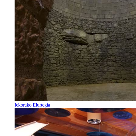
Iekorako Elurtegia