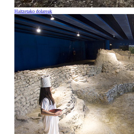
Haitzetako dolareak