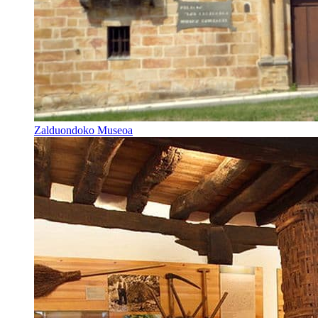
Zalduondoko Museoa