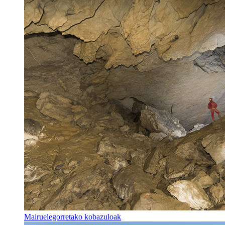
Mairuelegorretako kobazuloak