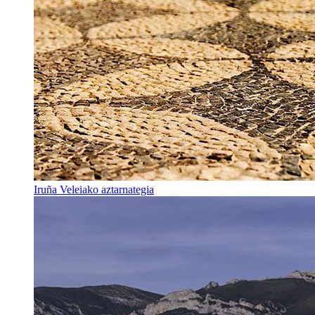
Iruña Veleiako aztarnategia