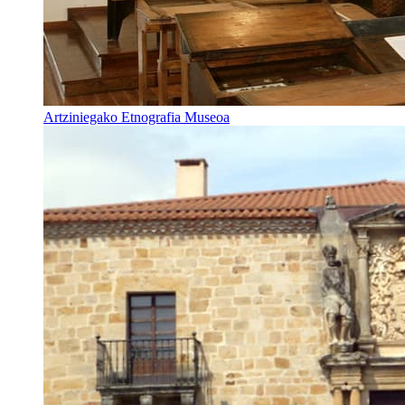
Artziniegako Etnografia Museoa