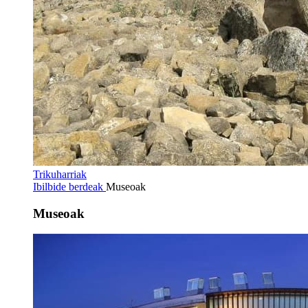
Trikuharriak
Ibilbide berdeak
Museoak
Museoak