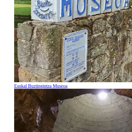
Euskal Buztingintza Museoa