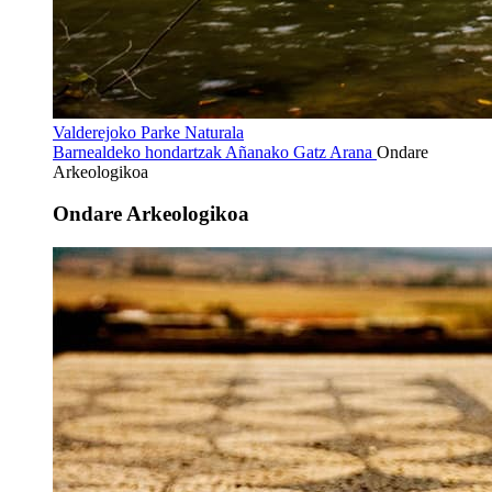
Valderejoko Parke Naturala
Barnealdeko hondartzak
Añanako Gatz Arana
Ondare
Arkeologikoa
Ondare Arkeologikoa