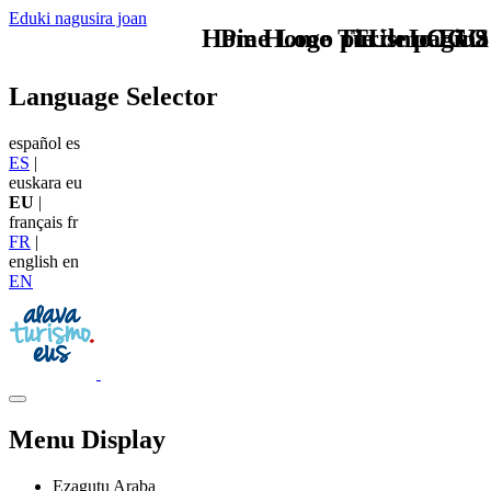
Eduki nagusira joan
Home Logo pie de página
Pie Home Turismo EUS
TU - LOGO
Language Selector
español
es
ES
|
euskara
eu
EU
|
français
fr
FR
|
english
en
EN
Menu Display
Ezagutu Araba