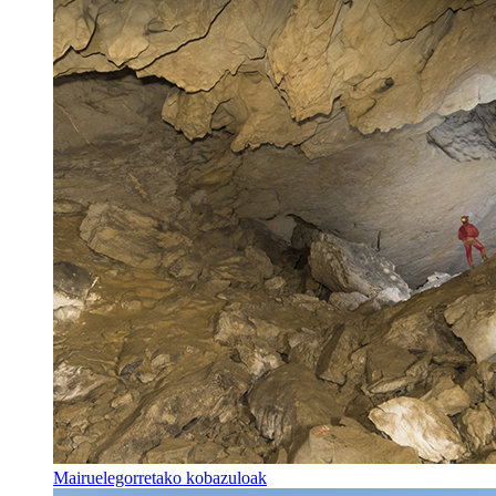
Mairuelegorretako kobazuloak