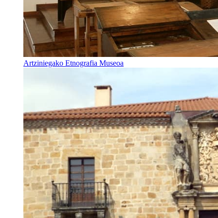
Artziniegako Etnografia Museoa