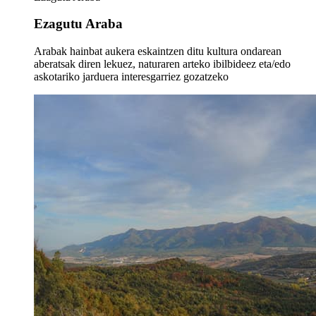
Ezagutu Araba
Arabak hainbat aukera eskaintzen ditu kultura ondarean
aberatsak diren lekuez, naturaren arteko ibilbideez eta/edo
askotariko jarduera interesgarriez gozatzeko