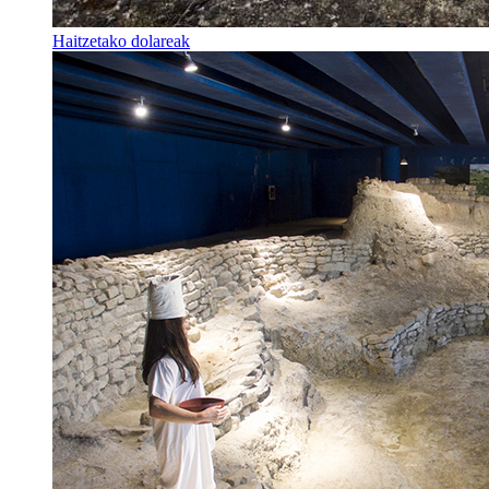
Haitzetako dolareak