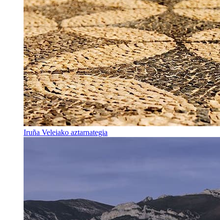
Iruña Veleiako aztarnategia