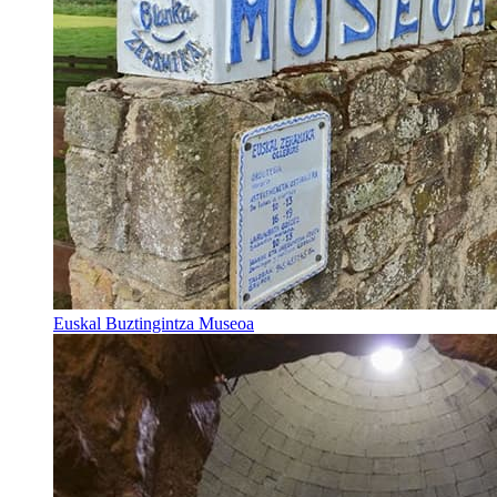
Euskal Buztingintza Museoa