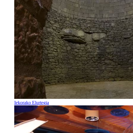
Iekorako Elurtegia