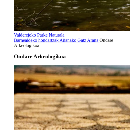
Valderejoko Parke Naturala
Barnealdeko hondartzak
Añanako Gatz Arana
Ondare
Arkeologikoa
Ondare Arkeologikoa