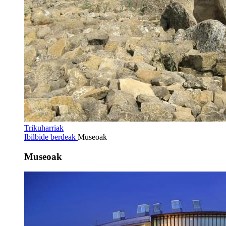
Trikuharriak
Ibilbide berdeak
Museoak
Museoak