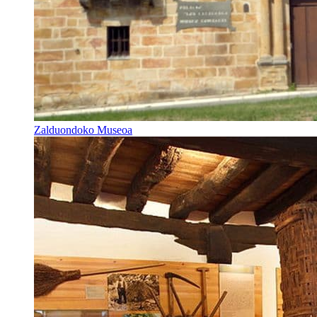
Zalduondoko Museoa