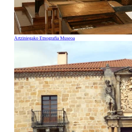
Artziniegako Etnografia Museoa