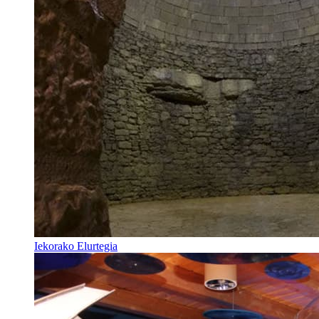
Iekorako Elurtegia