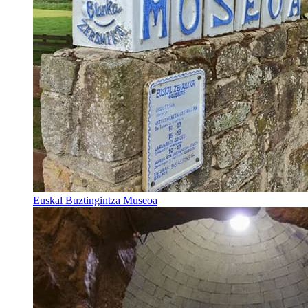
Euskal Buztingintza Museoa