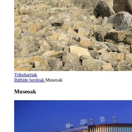
Trikuharriak
Ibilbide berdeak
Museoak
Museoak