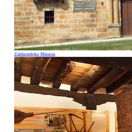
Zalduondoko Museoa