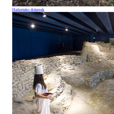
Haitzetako dolareak