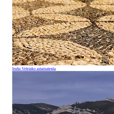
Iruña Veleiako aztarnategia