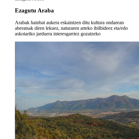
Ezagutu Araba
Arabak hainbat aukera eskaintzen ditu kultura ondarean
aberatsak diren lekuez, naturaren arteko ibilbideez eta/edo
askotariko jarduera interesgarriez gozatzeko