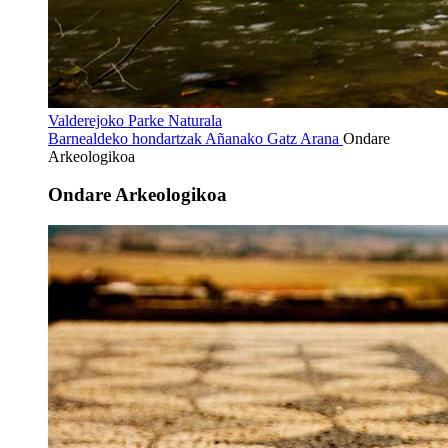
Valderejoko Parke Naturala
Barnealdeko hondartzak
Añanako Gatz Arana
Ondare
Arkeologikoa
Ondare Arkeologikoa