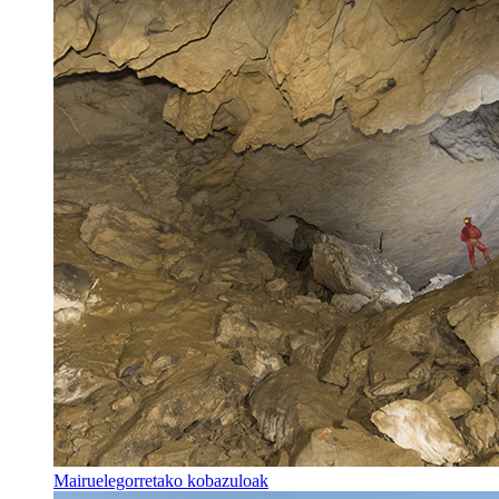
Mairuelegorretako kobazuloak