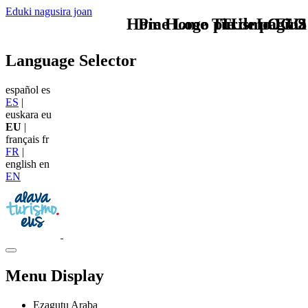
Eduki nagusira joan
Home Logo pie de página
Pie Home Turismo EUS
TU - LOGO
Language Selector
español
es
ES
|
euskara
eu
EU
|
français
fr
FR
|
english
en
EN
Menu Display
Ezagutu Araba