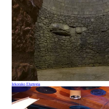
Iekorako Elurtegia