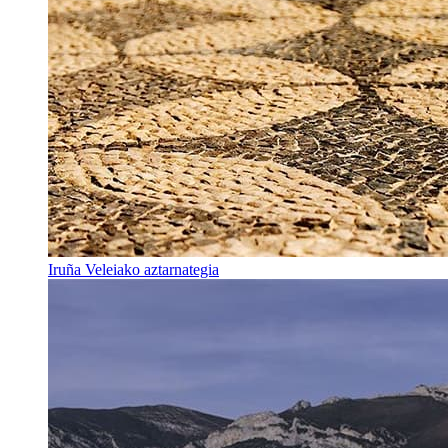
Iruña Veleiako aztarnategia