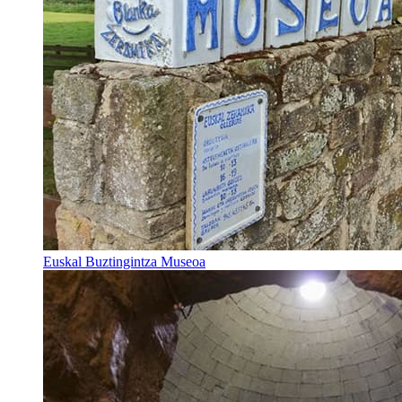
Euskal Buztingintza Museoa