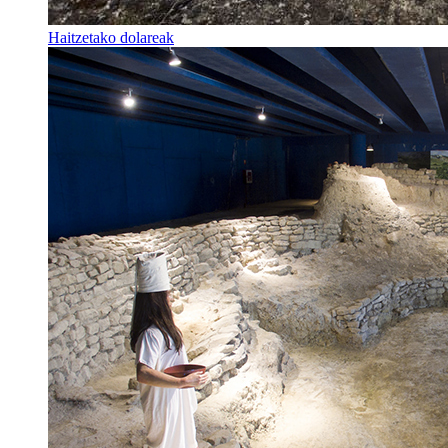
Haitzetako dolareak