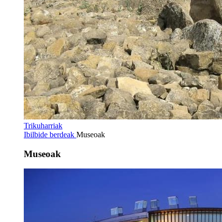
Trikuharriak
Ibilbide berdeak
Museoak
Museoak