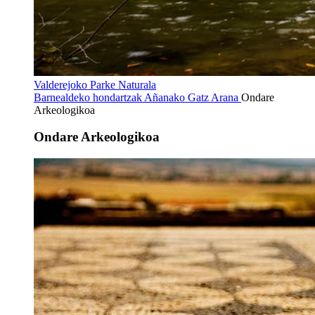
Valderejoko Parke Naturala
Barnealdeko hondartzak
Añanako Gatz Arana
Ondare
Arkeologikoa
Ondare Arkeologikoa