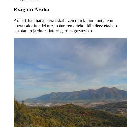
Ezagutu Araba
Arabak hainbat aukera eskaintzen ditu kultura ondarean
aberatsak diren lekuez, naturaren arteko ibilbideez eta/edo
askotariko jarduera interesgarriez gozatzeko