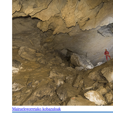
Mairuelegorretako kobazuloak