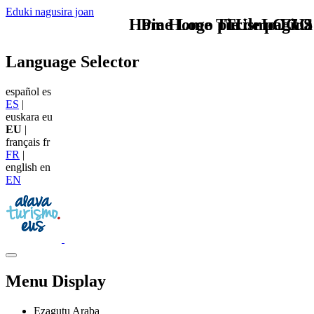
Eduki nagusira joan
Home Logo pie de página
Pie Home Turismo EUS
TU - LOGO
Language Selector
español
es
ES
|
euskara
eu
EU
|
français
fr
FR
|
english
en
EN
Menu Display
Ezagutu Araba