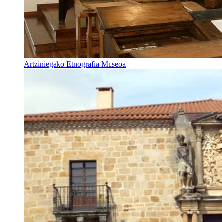
Artziniegako Etnografia Museoa