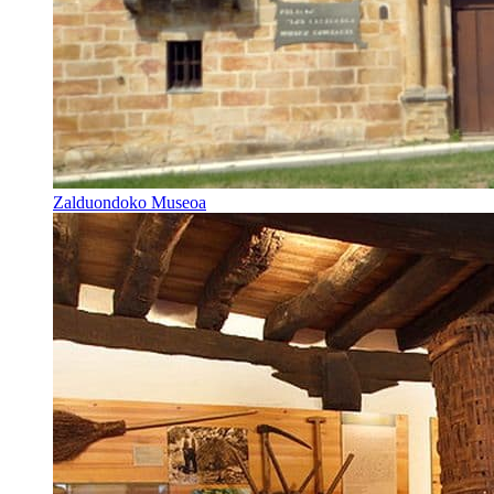
Zalduondoko Museoa