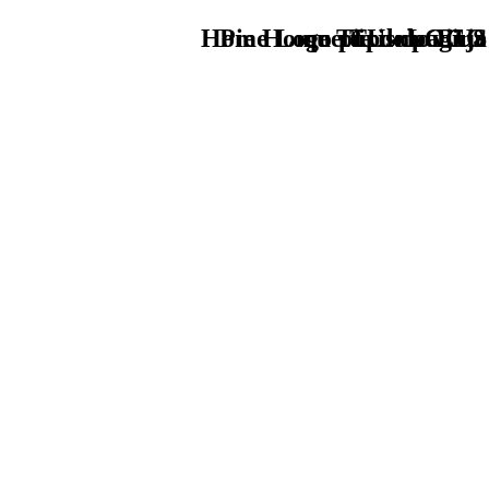
Home Logo pie de página
Pie Home Turismo EUS
que tipo de viaje
TU - LOGO