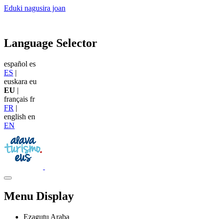
Eduki nagusira joan
Language Selector
español
es
ES
|
euskara
eu
EU
|
français
fr
FR
|
english
en
EN
Menu Display
Ezagutu Araba