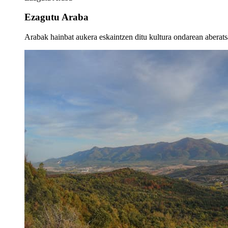
Ezagutu Araba
Arabak hainbat aukera eskaintzen ditu kultura ondarean aberatsa