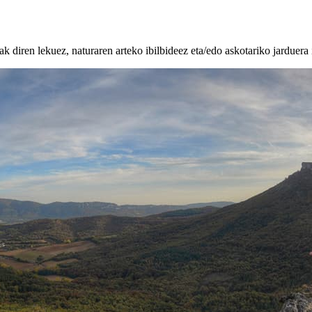
k diren lekuez, naturaren arteko ibilbideez eta/edo askotariko jarduera