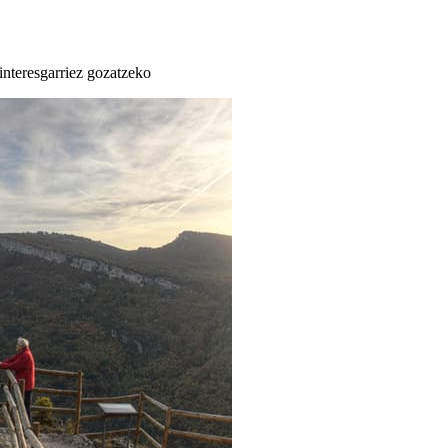
 interesgarriez gozatzeko