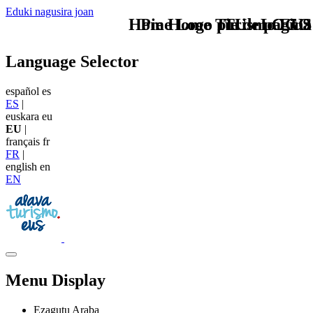
Eduki nagusira joan
Home Logo pie de página
Pie Home Turismo EUS
TU - LOGO
Language Selector
español
es
ES
|
euskara
eu
EU
|
français
fr
FR
|
english
en
EN
Menu Display
Ezagutu Araba