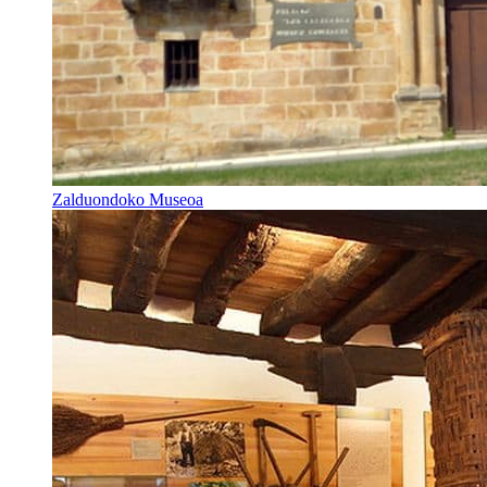
Zalduondoko Museoa