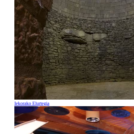
Iekorako Elurtegia