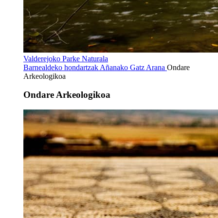
Valderejoko Parke Naturala
Barnealdeko hondartzak
Añanako Gatz Arana
Ondare
Arkeologikoa
Ondare Arkeologikoa