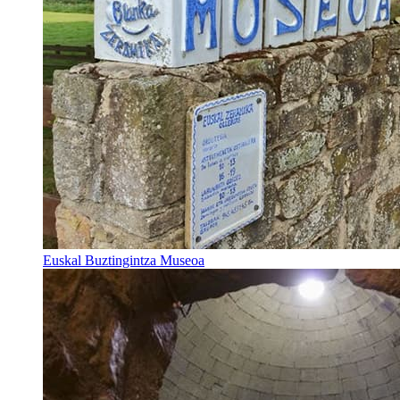
Euskal Buztingintza Museoa