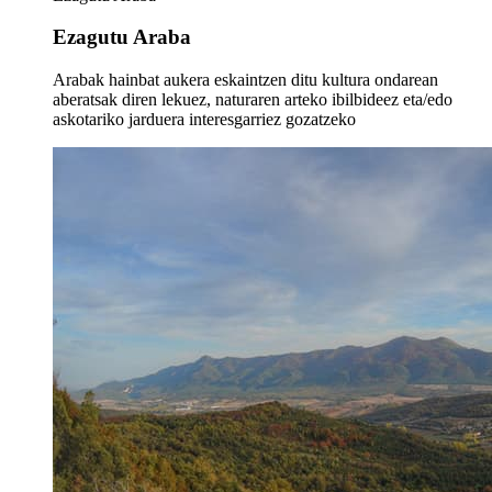
Ezagutu Araba
Arabak hainbat aukera eskaintzen ditu kultura ondarean
aberatsak diren lekuez, naturaren arteko ibilbideez eta/edo
askotariko jarduera interesgarriez gozatzeko