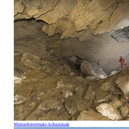
Mairuelegorretako kobazuloak