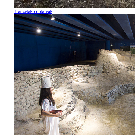
Haitzetako dolareak