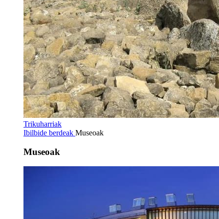
Trikuharriak
Ibilbide berdeak
Museoak
Museoak