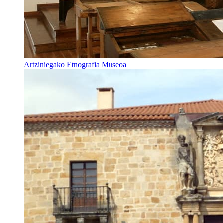
Artziniegako Etnografia Museoa