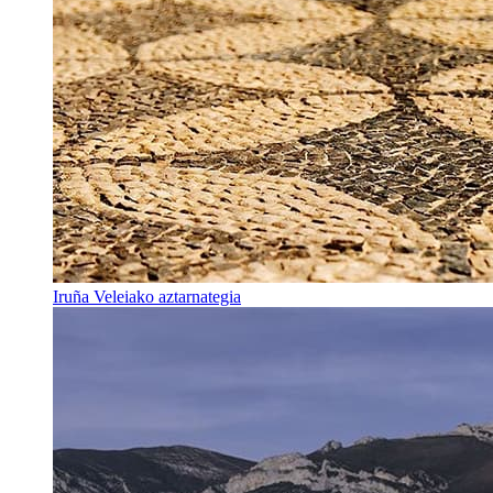
Iruña Veleiako aztarnategia