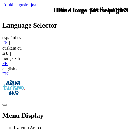
Eduki nagusira joan
Home Logo pie de página
Pie Home Turismo EUS
TU - LOGO
Language Selector
español
es
ES
|
euskara
eu
EU
|
français
fr
FR
|
english
en
EN
Menu Display
Ezagutu Araba