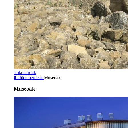
Trikuharriak
Ibilbide berdeak
Museoak
Museoak