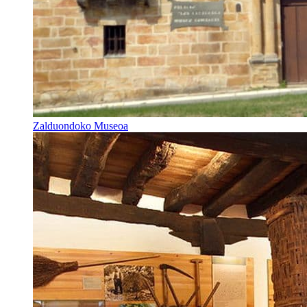
Zalduondoko Museoa