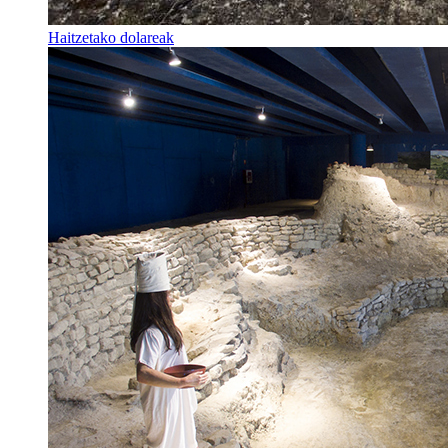
Haitzetako dolareak