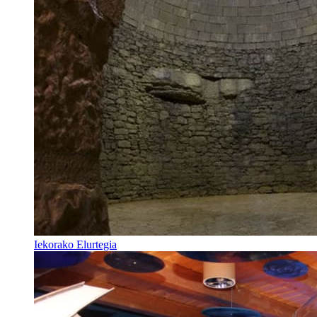
Iekorako Elurtegia