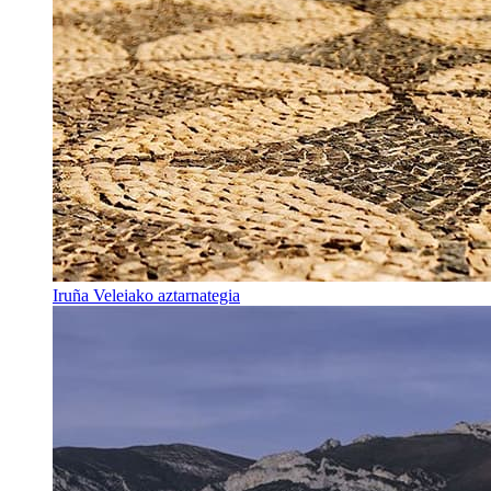
Iruña Veleiako aztarnategia