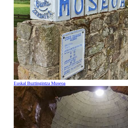
Euskal Buztingintza Museoa