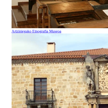
Artziniegako Etnografia Museoa