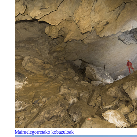
Mairuelegorretako kobazuloak