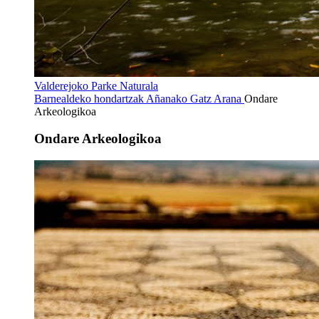
Valderejoko Parke Naturala
Barnealdeko hondartzak
Añanako Gatz Arana
Ondare
Arkeologikoa
Ondare Arkeologikoa