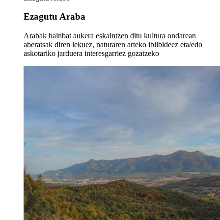
Ezagutu Araba
Arabak hainbat aukera eskaintzen ditu kultura ondarean
aberatsak diren lekuez, naturaren arteko ibilbideez eta/edo
askotariko jarduera interesgarriez gozatzeko