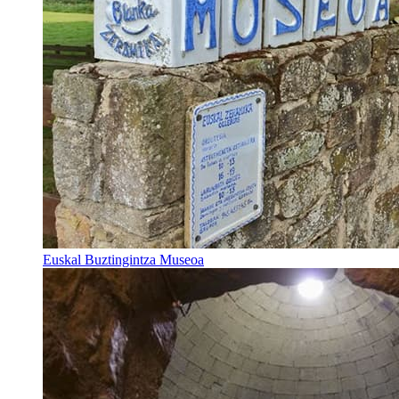
Euskal Buztingintza Museoa