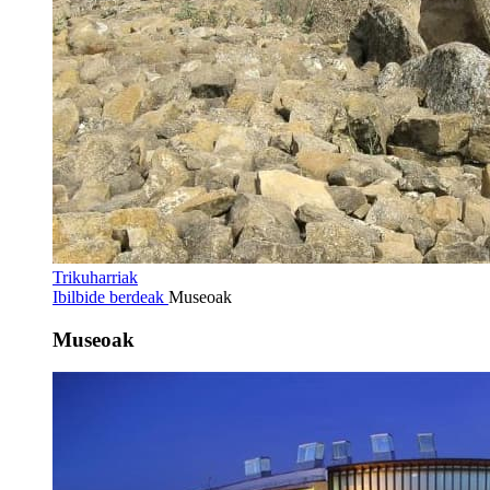
Trikuharriak
Ibilbide berdeak
Museoak
Museoak