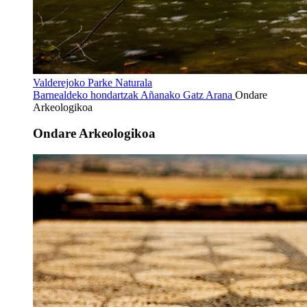
Valderejoko Parke Naturala
Barnealdeko hondartzak
Añanako Gatz Arana
Ondare
Arkeologikoa
Ondare Arkeologikoa