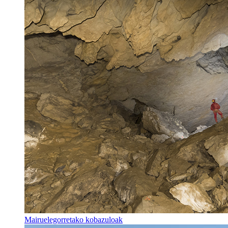
Mairuelegorretako kobazuloak