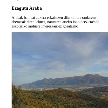
Ezagutu Araba
Arabak hainbat aukera eskaintzen ditu kultura ondarean
aberatsak diren lekuez, naturaren arteko ibilbideez eta/edo
askotariko jarduera interesgarriez gozatzeko