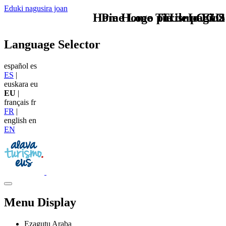
Eduki nagusira joan
Home Logo pie de página
Pie Home Turismo EUS
TU - LOGO
Language Selector
español
es
ES
|
euskara
eu
EU
|
français
fr
FR
|
english
en
EN
Menu Display
Ezagutu Araba