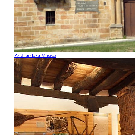
Zalduondoko Museoa