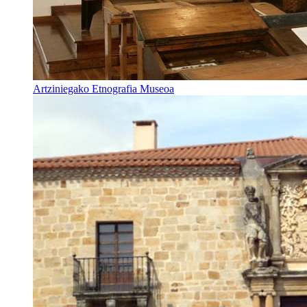
Artziniegako Etnografia Museoa