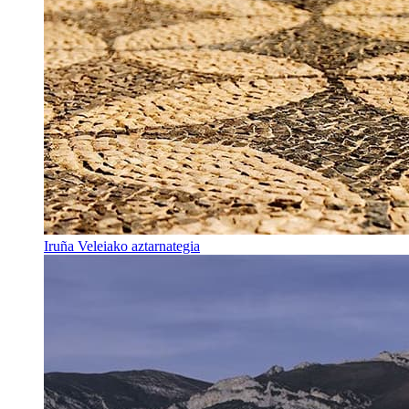
Iruña Veleiako aztarnategia