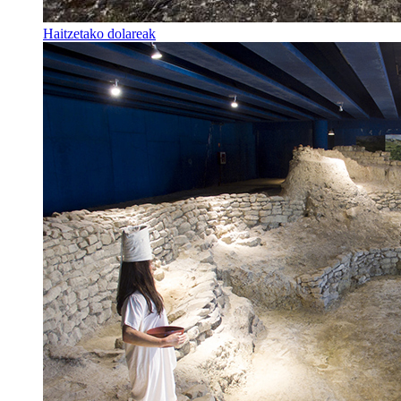
Haitzetako dolareak