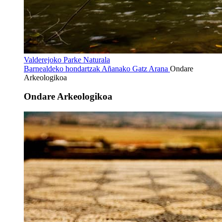
Valderejoko Parke Naturala
Barnealdeko hondartzak
Añanako Gatz Arana
Ondare
Arkeologikoa
Ondare Arkeologikoa