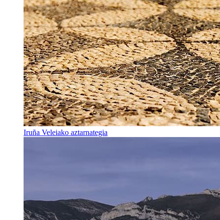
Iruña Veleiako aztarnategia