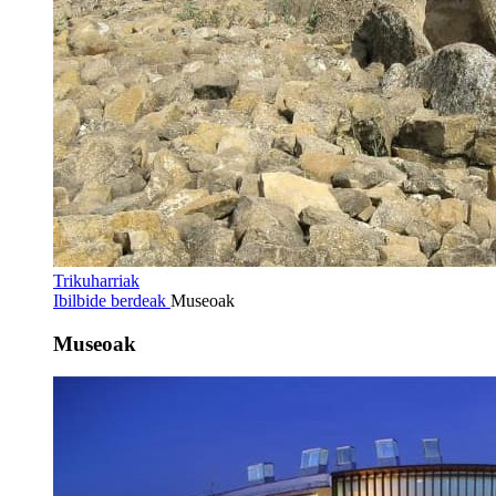
Trikuharriak
Ibilbide berdeak
Museoak
Museoak