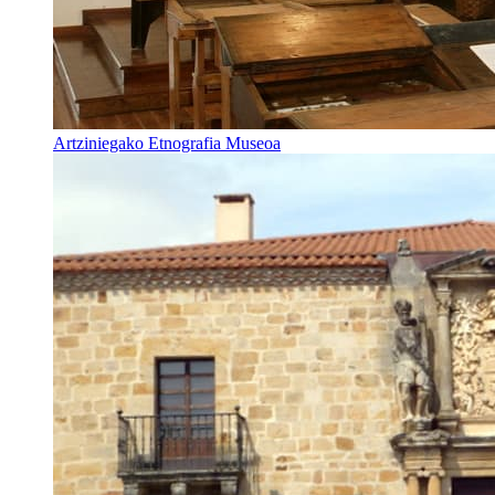
Artziniegako Etnografia Museoa