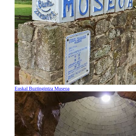
Euskal Buztingintza Museoa