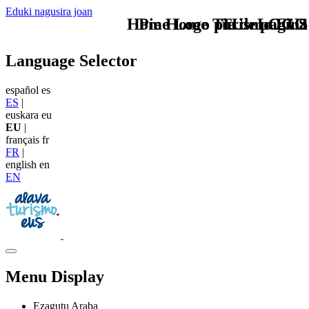
Eduki nagusira joan
Home Logo pie de página
Pie Home Turismo EUS
TU - LOGO
Language Selector
español
es
ES
|
euskara
eu
EU
|
français
fr
FR
|
english
en
EN
Menu Display
Ezagutu Araba