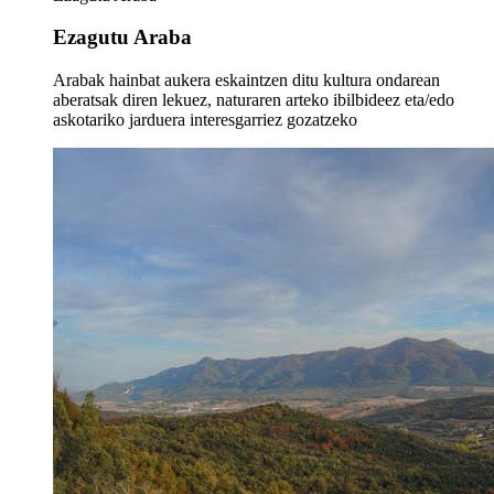
Ezagutu Araba
Arabak hainbat aukera eskaintzen ditu kultura ondarean
aberatsak diren lekuez, naturaren arteko ibilbideez eta/edo
askotariko jarduera interesgarriez gozatzeko