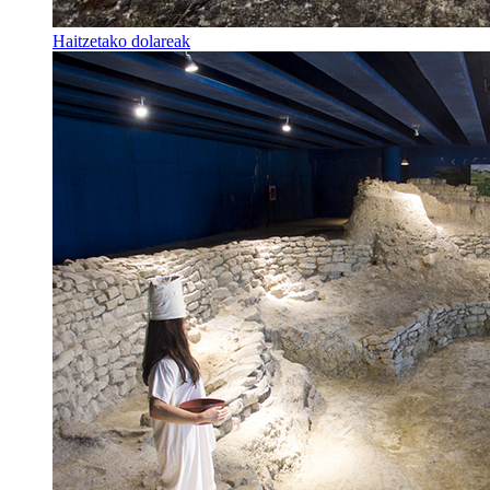
Haitzetako dolareak