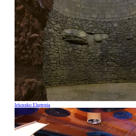
Iekorako Elurtegia