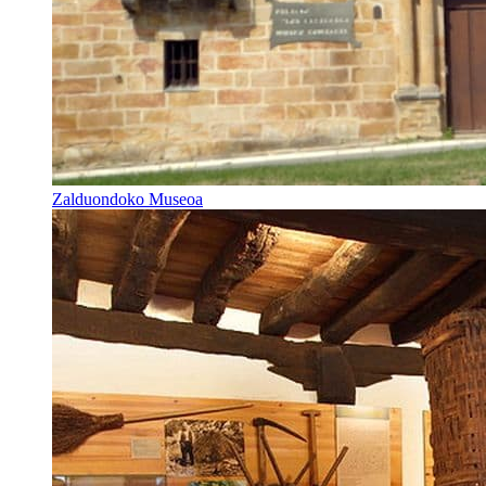
Zalduondoko Museoa