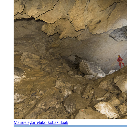
Mairuelegorretako kobazuloak